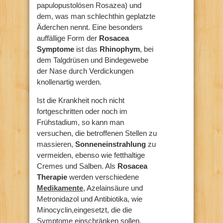
papulopustolösen Rosazea) und
dem, was man schlechthin geplatzte
Äderchen nennt. Eine besonders
auffällige Form der
Rosacea
Symptome
ist das
Rhinophym
, bei
dem Talgdrüsen und Bindegewebe
der Nase durch Verdickungen
knollenartig werden.
Ist die Krankheit noch nicht
fortgeschritten oder noch im
Frühstadium, so kann man
versuchen, die betroffenen Stellen zu
massieren,
Sonneneinstrahlung
zu
vermeiden, ebenso wie fetthaltige
Cremes und Salben. Als
Rosacea
Therapie
werden verschiedene
Medikamente
, Azelainsäure und
Metronidazol und Antibiotika, wie
Minocyclin,eingesetzt, die die
Symptome einschränken sollen.