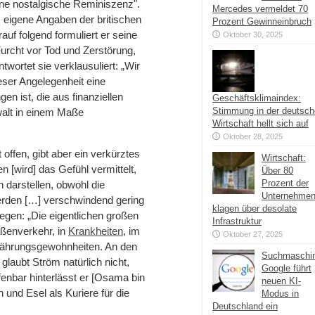
eine nostalgische Reminiszenz".
Mercedes vermeldet 70
 eigene Angaben der britischen
Prozent Gewinneinbruch
auf folgend formuliert er seine
Oktober 30, 2025
Furcht vor Tod und Zerstörung,
ortet sie verklausuliert: „Wir
ieser Angelegenheit eine
n ist, die aus finanziellen
Geschäftsklimaindex:
Stimmung in der deutsc
alt in einem Maße
Wirtschaft hellt sich auf
Oktober 28, 2025
 offen, gibt aber ein verkürztes
Wirtschaft:
 [wird] das Gefühl vermittelt,
Über 80
Prozent der
n darstellen, obwohl die
Unternehme
erden […] verschwindend gering
klagen über desolate
iegen: „Die eigentlichen großen
Infrastruktur
aßenverkehr, in
Krankheiten
, im
Oktober 27, 2025
nährungsgewohnheiten. An den
Suchmaschi
laubt Ström natürlich nicht,
Google führt
enbar hinterlässt er [Osama bin
neuen KI-
 und Esel als Kuriere für die
Modus in
Deutschland ein