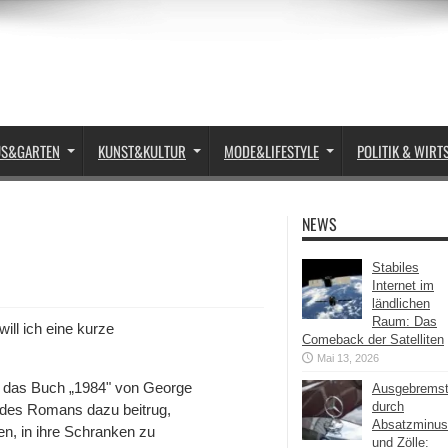
US&GARTEN
KUNST&KULTUR
MODE&LIFESTYLE
POLITIK & WIRT
NEWS
Stabiles
Internet im
ländlichen
Raum: Das
will ich eine kurze
Comeback der Satelliten
Mai 13, 2026
auf das Buch „1984" von George
Ausgebrems
durch
t des Romans dazu beitrug,
Absatzminus
n, in ihre Schranken zu
und Zölle: