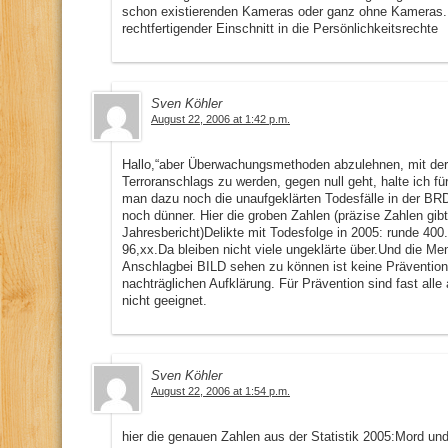
schon existierenden Kameras oder ganz ohne Kameras. S
rechtfertigender Einschnitt in die Persönlichkeitsrechte
Sven Köhler
August 22, 2006 at 1:42 p.m.
Hallo,“aber Überwachungsmethoden abzulehnen, mit der
Terroranschlags zu werden, gegen null geht, halte ich fü
man dazu noch die unaufgeklärten Todesfälle in der BRD
noch dünner. Hier die groben Zahlen (präzise Zahlen gib
Jahresbericht)Delikte mit Todesfolge in 2005: runde 400
96,xx.Da bleiben nicht viele ungeklärte über.Und die Me
Anschlagbei BILD sehen zu können ist keine Prävention
nachträglichen Aufklärung. Für Prävention sind fast all
nicht geeignet.
Sven Köhler
August 22, 2006 at 1:54 p.m.
hier die genauen Zahlen aus der Statistik 2005:Mord un