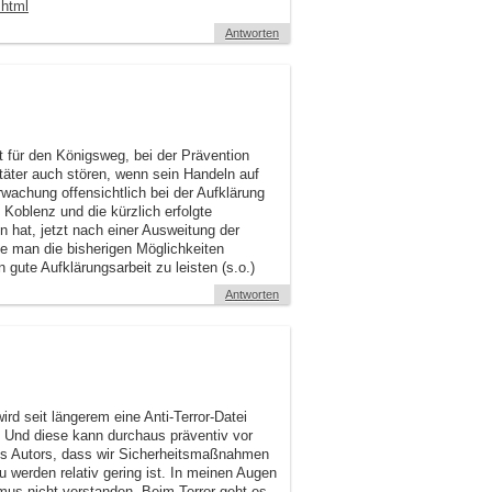
.html
Antworten
t für den Königsweg, bei der Prävention
täter auch stören, wenn sein Handeln auf
wachung offensichtlich bei der Aufklärung
Koblenz und die kürzlich erfolgte
 hat, jetzt nach einer Ausweitung der
lte man die bisherigen Möglichkeiten
 gute Aufklärungsarbeit zu leisten (s.o.)
Antworten
d seit längerem eine Anti-Terror-Datei
rd. Und diese kann durchaus präventiv vor
s Autors, dass wir Sicherheitsmaßnahmen
u werden relativ gering ist. In meinen Augen
mus nicht verstanden. Beim Terror geht es