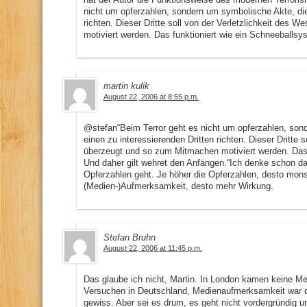
nicht um opferzahlen, sondern um symbolische Akte, die 
richten. Dieser Dritte soll von der Verletzlichkeit des
motiviert werden. Das funktioniert wie ein Schneeballsy
martin kulik
August 22, 2006 at 8:55 p.m.
@stefan“Beim Terror geht es nicht um opferzahlen, son
einen zu interessierenden Dritten richten. Dieser Dritte 
überzeugt und so zum Mitmachen motiviert werden. Das 
Und daher gilt wehret den Anfängen.“Ich denke schon d
Opferzahlen geht. Je höher die Opferzahlen, desto mons
(Medien-)Aufmerksamkeit, desto mehr Wirkung.
Stefan Bruhn
August 22, 2006 at 11:45 p.m.
Das glaube ich nicht, Martin. In London kamen keine M
Versuchen in Deutschland, Medienaufmerksamkeit war d
gewiss. Aber sei es drum, es geht nicht vordergründig 