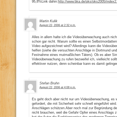
95,8%Link dahin:
http://www.bka.de/pks/pks2005/index2
Martin Kulik
August 22, 2006 at 2:32 p.m.
Alles in allem halte ich die Videoüberwachung auch nich
schon gar nicht. Warum sollte es einen Selbstmordatten
Video aufgezeichnet wird? Allerdings kann die Videoüber
helfen (siehe die versuchten Anschläge in Dortmund und 
Festnahme eines mutmaßlichen Täters). Ob es aber Sinn
Videoüberwachung zu rufen bezweifel ich, vielleicht sol
effektiver nutzen, denn scheinbar kann es damit gelingen
Stefan Bruhn
August 22, 2006 at 4:08 p.m.
Es geht doch aber nicht nur um Videoüberwachung, es wir
gefordert, die mit Sicherheit sehr schnell eingeführt wi
Anschlägen schützen.Aber noch mal zur Begründung de
nicht brauchen, weil die Gefahr Opfer eines Anschlags z
hat der Autor die Funktionsweise des modernen Terroris