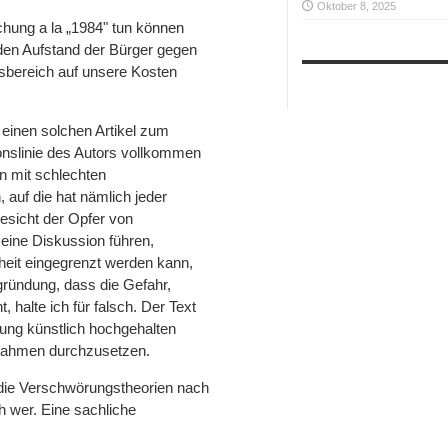
Oktober 8, 2025
hung a la „1984" tun können
t den Aufstand der Bürger gegen
tsbereich auf unsere Kosten
 einen solchen Artikel zum
onslinie des Autors vollkommen
n mit schlechten
 auf die hat nämlich jeder
Gesicht der Opfer von
eine Diskussion führen,
rheit eingegrenzt werden kann,
ründung, dass die Gefahr,
 halte ich für falsch. Der Text
rung künstlich hochgehalten
ahmen durchzusetzen.
n die Verschwörungstheorien nach
 wer. Eine sachliche