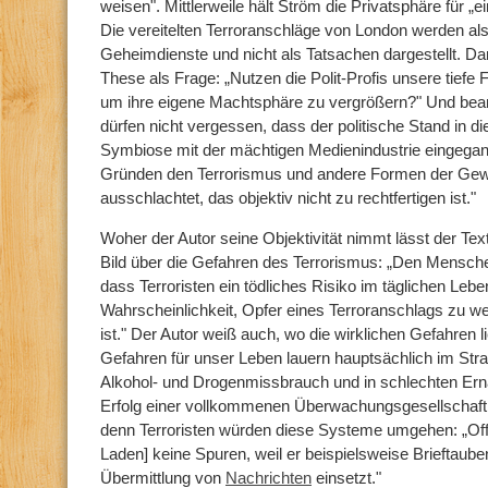
weisen". Mittlerweile hält Ström die Privatsphäre für „
Die vereitelten Terroranschläge von London werden als
Geheimdienste und nicht als Tatsachen dargestellt. Dar
These als Frage: „Nutzen die Polit-Profis unsere tiefe 
um ihre eigene Machtsphäre zu vergrößern?" Und beantw
dürfen nicht vergessen, dass der politische Stand in d
Symbiose mit der mächtigen Medienindustrie eingegange
Gründen den Terrorismus und andere Formen der Gew
ausschlachtet, das objektiv nicht zu rechtfertigen ist."
Woher der Autor seine Objektivität nimmt lässt der Text
Bild über die Gefahren des Terrorismus: „Den Menschen
dass Terroristen ein tödliches Risiko im täglichen Lebe
Wahrscheinlichkeit, Opfer eines Terroranschlags zu w
ist." Der Autor weiß auch, wo die wirklichen Gefahren l
Gefahren für unser Leben lauern hauptsächlich im Str
Alkohol- und Drogenmissbrauch und in schlechten Er
Erfolg einer vollkommenen Überwachungsgesellschaft g
denn Terroristen würden diese Systeme umgehen: „Off
Laden] keine Spuren, weil er beispielsweise Brieftauben
Übermittlung von
Nachrichten
einsetzt."