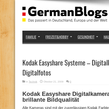
FAMILIE
FREIZEIT&HOBBY
GESUNDHEIT
HA
Kodak Easyshare Systeme – Digital
Digitalfotos
in
Technik
Oktober 21, 2009
0
Kodak Easyshare Digitalkamera
brillante Bildqualität
Alle Kameras sind mit der zuverlässigen Kodak Farbte