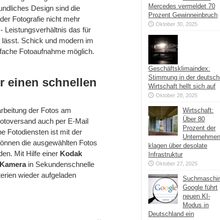
Mercedes vermeldet 70
undliches Design sind die
Prozent Gewinneinbruch
der Fotografie nicht mehr
Oktober 30, 2025
s- Leistungsverhältnis das für
lässt. Schick und modern im
nfache Fotoaufnahme möglich.
Geschäftsklimaindex:
Stimmung in der deutsc
r einen schnellen
Wirtschaft hellt sich auf
Oktober 28, 2025
rbeitung der Fotos am
Wirtschaft:
Über 80
otoversand auch per E-Mail
Prozent der
e Fotodiensten ist mit der
Unternehme
 können die ausgewählten Fotos
klagen über desolate
den. Mit Hilfe einer
Kodak
Infrastruktur
Kamera
in Sekundenschnelle
Oktober 27, 2025
erien wieder aufgeladen
Suchmaschi
Google führt
neuen KI-
Modus in
Deutschland ein