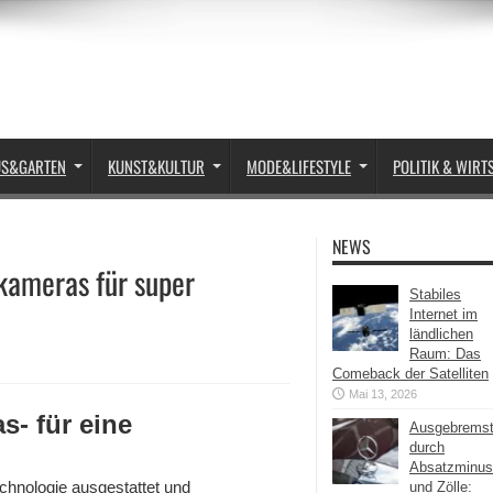
US&GARTEN
KUNST&KULTUR
MODE&LIFESTYLE
POLITIK & WIRT
NEWS
kameras für super
Stabiles
Internet im
ländlichen
Raum: Das
Comeback der Satelliten
Mai 13, 2026
s- für eine
Ausgebrems
durch
Absatzminus
chnologie ausgestattet und
und Zölle: