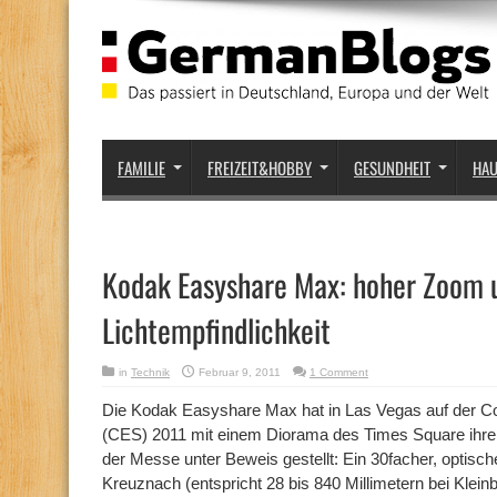
FAMILIE
FREIZEIT&HOBBY
GESUNDHEIT
HA
Kodak Easyshare Max: hoher Zoom 
Lichtempfindlichkeit
in
Technik
Februar 9, 2011
1 Comment
Die Kodak Easyshare Max hat in Las Vegas auf der 
(CES) 2011 mit einem Diorama des Times Square ihre 
der Messe unter Beweis gestellt: Ein 30facher, optisc
Kreuznach (entspricht 28 bis 840 Millimetern bei Kleinbi