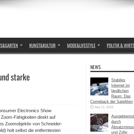
US&GARTEN
KUNST&KULTUR
MODE&LIFESTYLE
POLITIK & WIRT
NEWS
und starke
Stabiles
Internet im
ländlichen
Raum: Das
Comeback der Satelliten
Mai 13, 2026
Consumer Electronics Show
Ausgebrems
Zoom-Fähigkeiten direkt auf
durch
hes Zoomobjektiv von Schneider-
Absatzminus
ld) holt selbst die entferntesten
und Zölle: