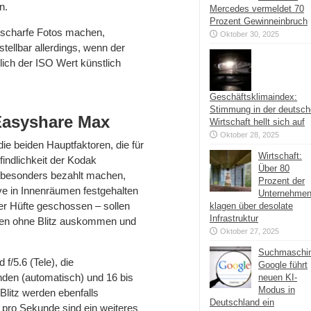
n.
Mercedes vermeldet 70
Prozent Gewinneinbruch
 scharfe Fotos machen,
Oktober 30, 2025
ellbar allerdings, wenn der
glich der ISO Wert künstlich
Geschäftsklimaindex:
Stimmung in der deutsc
Easyshare Max
Wirtschaft hellt sich auf
Oktober 28, 2025
ie beiden Hauptfaktoren, die für
Wirtschaft:
indlichkeit der Kodak
Über 80
 besonders bezahlt machen,
Prozent der
e in Innenräumen festgehalten
Unternehme
er Hüfte geschossen – sollen
klagen über desolate
Infrastruktur
ren ohne Blitz auskommen und
Oktober 27, 2025
Suchmaschi
f/5.6 (Tele), die
Google führt
den (automatisch) und 16 bis
neuen KI-
Modus in
litz werden ebenfalls
Deutschland ein
 pro Sekunde sind ein weiteres