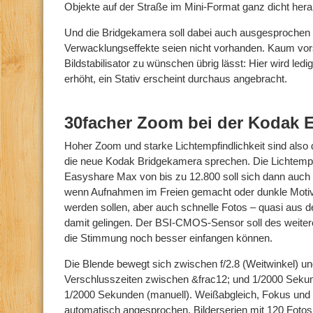
Objekte auf der Straße im Mini-Format ganz dicht hera
Und die Bridgekamera soll dabei auch ausgesprochen
Verwacklungseffekte seien nicht vorhanden. Kaum vorst
Bildstabilisator zu wünschen übrig lässt: Hier wird ledi
erhöht, ein Stativ erscheint durchaus angebracht.
30facher Zoom bei der Kodak 
Hoher Zoom und starke Lichtempfindlichkeit sind also d
die neue Kodak Bridgekamera sprechen. Die Lichtempf
Easyshare Max von bis zu 12.800 soll sich dann auch
wenn Aufnahmen im Freien gemacht oder dunkle Motiv
werden sollen, aber auch schnelle Fotos – quasi aus d
damit gelingen. Der BSI-CMOS-Sensor soll des weite
die Stimmung noch besser einfangen können.
Die Blende bewegt sich zwischen f/2.8 (Weitwinkel) und 
Verschlusszeiten zwischen &frac12; und 1/2000 Sekun
1/2000 Sekunden (manuell). Weißabgleich, Fokus und B
automatisch angesprochen, Bilderserien mit 120 Fotos