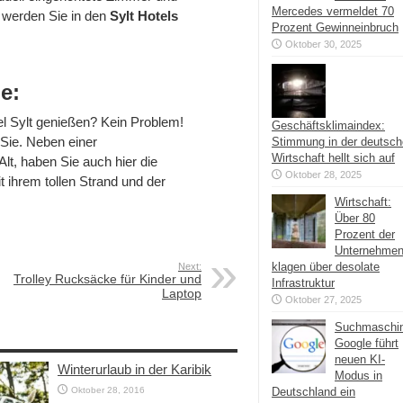
Mercedes vermeldet 70
 werden Sie in den
Sylt Hotels
Prozent Gewinneinbruch
Oktober 30, 2025
e:
el Sylt genießen? Kein Problem!
Geschäftsklimaindex:
 Sie. Neben einer
Stimmung in der deutsc
Wirtschaft hellt sich auf
Alt, haben Sie auch hier die
Oktober 28, 2025
t ihrem tollen Strand und der
Wirtschaft:
Über 80
Prozent der
Unternehme
klagen über desolate
Next:
Trolley Rucksäcke für Kinder und
Infrastruktur
Laptop
Oktober 27, 2025
Suchmaschi
Google führt
neuen KI-
Winterurlaub in der Karibik
Modus in
Oktober 28, 2016
Deutschland ein