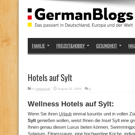
FAMILIE
FREIZEIT&HOBBY
GESUNDHEIT
HA
Hotels auf Sylt
in
Unterkunft
August 31, 2009
0
Wellness Hotels auf Sylt:
Wenn Sie ihren
Urlaub
einmal luxuriös und in vollen Z
Sylt
genießen wollen, weist Ihnen die Insel Sylt eine 
Ihnen genau diesen Luxus bieten können. Swimmingpo
Solarium, Fitnessraum, eine hochwertige Küche, indivi