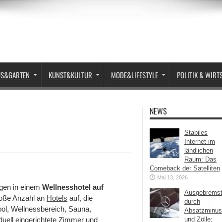
US&GARTEN
KUNST&KULTUR
MODE&LIFESTYLE
POLITIK & WIRT
NEWS
Stabiles
Internet im
ländlichen
Raum: Das
Comeback der Satelliten
Mai 13, 2026
ügen in einem
Wellnesshotel auf
Ausgebrems
große Anzahl an
Hotels
auf, die
durch
ol, Wellnessbereich, Sauna,
Absatzminus
duell eingerichtete Zimmer und
und Zölle: