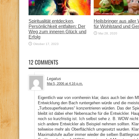
Spiritualität entdecken,
Heilsbringer aus aller 
Persönlichkeit entfalten: Der
für Wohlstand und Ge
Weg zum inneren Glück und
Mai 28, 2020
Erfolg
Oktober 17, 2023
12 COMMENTS
Legatus
Mai 5, 2006 at 4:16 p.m.
Eigentlich war von vornherein klar, dass auch bei den
Entwicklung den Bach runtergehen würde und die meisten
„Turbosuperfeatures“ konzentrieren würden. Das der Spi
bleibt ist dabei eher Nebensache für die Entwickler. H
noch so kurzfristig ist. Ich selbst sehe z. B. WOW nic
sich andere Entwickler als Beispiel nehmen sollten. Kla
teilweise mehr als Oberflächlich umgesetzt wurden. Klar i
Maximalstufe außer immer wieder die selben Battlegrou