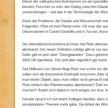
Dienst der vatikanischen Astronomen sei ein spezieller
berufen, Forscher zu sein, den Dialog zwischen Glau
voranzubringen – und das in der Terminologie der Wis
Eines der Probleme, die Glaube und Wissenschaft mitei
Folgendes: Pluto ist kein Planet mehr. Ob man das au
Observatorien in Castel Gandolfo und in
Tucson, Ariz
Die International Astronomical Union hat Pluto überra
aberkannt. Der neuen Definition zufolge gibt es nur noc
Dafür gibt es jetzt aber "Zwergplaneten". Dazu gehör
2003 UB irgendwas. Die sind aber eigentlich gar keine
Seit Millionen von Jahren fliegt Pluto nun schon um d
sollen sich die Astronomie-Eierköpfe kümmern. Aber da
man einem Objekt, dass man selbst nicht gemacht hat 
Pluto einfach den Planetenstatus aberkennen? Darf m
machen? Ändert sich dadurch nicht einiges am bzw. 
Gerade sprach ich mit einem Kollegen darüber, dass 
revolutionären Theorien mehr gäbe. Die Arbeit der Wiss