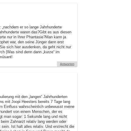
: „nachdem er so lange Jahrhunderte
ahrhunderte waren das?Gibt es aus diesen
erte nur in Ihrer Phantasie?Man kann ja
rophet war, den seine Jünger dann erst
 Sie sich hier ausdenken, da geht nicht nur
rch (Was sind denn dann „kurze“ im
amüsant!
Antworten
ulierung mit den „langen“ Jahrhunderten
s mit Joopi Heesters bereits 7 Tage lang
em Einfluss wahrscheinlich unbewusst meine
hrhundert von einem Menschen, der es
gt man sogar: 1 Sekunde lang und nicht
beim Zahnarzt relativ lang werden oder
n. Ist halt alles relativ. Und erstrecht die