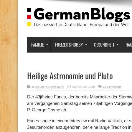
FAMILIE
FREIZEIT&HOBBY
GESUNDHEIT
HA
Heilige Astronomie und Pluto
in
Glaube & Aberglaube
August 28, 2006
12 Comments
Der 43jährige Funes, der bereits Mitarbeiter der Sternw
am vergangenen Samstag seinen 73jährigen Vorgänger
P. George Coyne ab.
Funes sagte in einem Interview mit Radio Vatikan, er s
Jesuitenorden anzugehören, der eine lange Tradition i