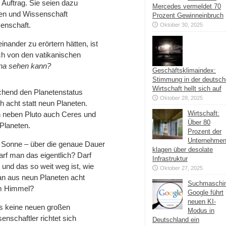
 Auftrag. Sie seien dazu
Mercedes vermeldet 70
ben und Wissenschaft
Prozent Gewinneinbruch
senschaft.
Oktober 30, 2025
nander zu erörtern hätten, ist
ch von den vatikanischen
ona sehen kann?
Geschäftsklimaindex:
Stimmung in der deutsc
Wirtschaft hellt sich auf
schend den Planetenstatus
Oktober 28, 2025
h acht statt neun Planeten.
Wirtschaft:
en neben Pluto auch Ceres und
Über 80
 Planeten.
Prozent der
Unternehme
ie Sonne – über die genaue Dauer
klagen über desolate
rf man das eigentlich? Darf
Infrastruktur
und das so weit weg ist, wie
Oktober 27, 2025
an aus neun Planeten acht
Suchmaschi
im Himmel?
Google führt
neuen KI-
es keine neuen großen
Modus in
enschaftler richtet sich
Deutschland ein