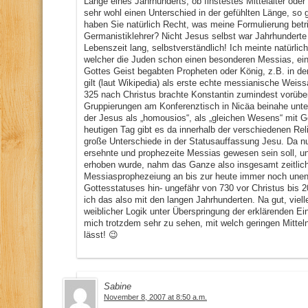
Länge eines Jahrhunderts, ob finstestes Mittelalter ode
sehr wohl einen Unterschied in der gefühlten Länge, so
haben Sie natürlich Recht, was meine Formulierung betrif
Germanistiklehrer? Nicht Jesus selbst war Jahrhunderte 
Lebenszeit lang, selbstverständlich! Ich meinte natürlich
welcher die Juden schon einen besonderen Messias, eine
Gottes Geist begabten Propheten oder König, z.B. in de
gilt (laut Wikipedia) als erste echte messianische Wei
325 nach Christus brachte Konstantin zumindest vorübe
Gruppierungen am Konferenztisch in Nicäa beinahe unter 
der Jesus als „homousios“, als „gleichen Wesens“ mit G
heutigen Tag gibt es da innerhalb der verschiedenen Re
große Unterschiede in der Statusauffassung Jesu. Da n
ersehnte und prophezeite Messias gewesen sein soll, u
erhoben wurde, nahm das Ganze also insgesamt zeitlich
Messiasprophezeiung an bis zur heute immer noch une
Gottesstatuses hin- ungefähr von 730 vor Christus bis 
ich das also mit den langen Jahrhunderten. Na gut, viell
weiblicher Logik unter Überspringung der erklärenden Ein
mich trotzdem sehr zu sehen, mit welch geringen Mitt
lässt! 😉
Sabine
November 8, 2007 at 8:50 a.m.