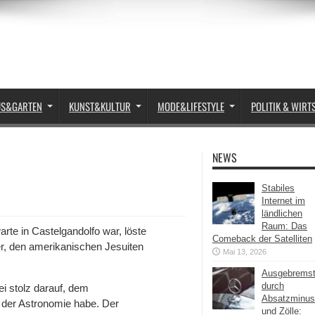
US&GARTEN
KUNST&KULTUR
MODE&LIFESTYLE
POLITIK & WIRT
NEWS
Stabiles
Internet im
ländlichen
Raum: Das
arte in Castelgandolfo war, löste
Comeback der Satelliten
, den amerikanischen Jesuiten
Mai 13, 2026
Ausgebrems
durch
ei stolz darauf, dem
Absatzminus
n der Astronomie habe. Der
und Zölle: