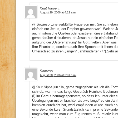
Knut Nippe jr.
August 29, 2006 at 4:12 a.m.
@ Sowieso:Eine verblüffte Frage von mir: Sie schrieben
einfach nur Jesus, der Prophet gewesen war“. Welche J
auch historische Quellen oder existieren diese Jahrhund
gerne darüber diskutieren, ob Jesus nur ein einfacher P
aufgrund der „Ostererfahrung“ für Gott hielten. Aber was
Ihre Phantasie, sondern auch Ihre Sprache mit Ihnen du
Unterschied zu ihren „langen“ Jahrhunderten???).Sehr 
Sowieso
August 30, 2006 at 3:01 a.m.
@Knut Nippe jun.:Ja, gerne zugegeben: als ich die Form
schrieb, war mir das lange Gespräch Reinhold Beckmann
(!) im Gemüt herumgespenstert, so dass ich unter dies
Überlegungen mit einbrachte, als „wie lange“ so ein Ja
komplett durchlebt hat, wohl empfunden würde. Auch sa
eine Sekunde kurz. Grundsätzlich kann ja eine Sekunde 
umgekehrt, wenn man zum Zug rennen muß, relativ kurz sei