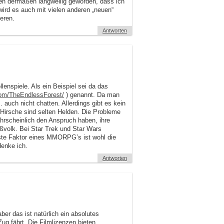
en dermaßen langweilig geworden, dass ich
rd es auch mit vielen anderen „neuen“
eren.
Antworten
lenspiele. Als ein Beispiel sei da das
.com/TheEndlessForest/
) genannt. Da man
 auch nicht chatten. Allerdings gibt es kein
 Hirsche sind selten Helden. Die Probleme
hrscheinlich den Anspruch haben, ihre
ßvolk. Bei Star Trek und Star Wars
igste Faktor eines MMORPG’s ist wohl die
denke ich.
Antworten
er das ist natürlich ein absolutes
Zug fährt. Die Filmlizenzen bieten