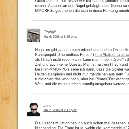
Grafik auch nit auf. WOW war mir nach 4 Monaten spiel
meinen Account an den Nagel gehängt habe. Genau so wi
MMORPGs geschehen die sich in diese Richtung orienti
Fireball
Mai 6, 2006 at 6:29 p.m.
Na ja, es gibt ja auch noch erfrischend andere Online Rol
Kunstprojekt „The endless Forest“ (
http://tale-of-tales
als Hirsch nicht reden kann, kann man in dem „Spiel“ zB.
Ziel und auch keine Quests. Man ist halt ein Hirsch und
bei Film-MMORPG’s sehe ich darin, dass die Spieler wa
Helden zu spielen und nicht nur irgendeinen aus dem Fu
funktioniert das wohl noch, aber bei Pirates?Der wicht
Welt, und die muss einfach ständig ausgebaut werden, 
Jens
Mai 7, 2006 at 2:47 p.m.
Die Hirschsimulation hab ich auch schon mal gesehen, ab
Nischending. Die Frage ist ja, wohin die „kommerzielle“ 