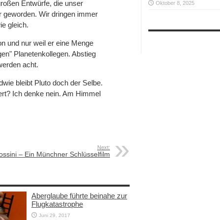
roßen Entwürfe, die unser
Oktober 8, 2025
ar geworden. Wir dringen immer
ie gleich.
ion und nur weil er eine Menge
gen" Planetenkollegen. Abstieg
werden acht.
dwie bleibt Pluto doch der Selbe.
ndert? Ich denke nein. Am Himmel
Next:
ossini – Ein Münchner Schlüsselfilm
Aberglaube führte beinahe zur
Flugkatastrophe
Juni 29, 2017