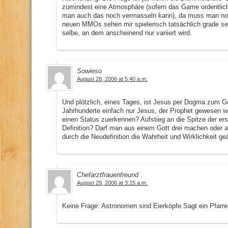
zumindest eine Atmosphäre (sofern das Game ordentlich 
man auch das noch vermasseln kann), da muss man noch
neuen MMOs sehen mir spielerisch tatsächlich grade seh
selbe, an dem anscheinend nur variiert wird.
Sowieso
August 28, 2006 at 5:40 a.m.
Und plötzlich, eines Tages, ist Jesus per Dogma zum G
Jahrhunderte einfach nur Jesus, der Prophet gewesen 
einen Status zuerkennen? Aufstieg an die Spitze der er
Definition? Darf man aus einem Gott drei machen oder 
durch die Neudefinition die Wahrheit und Wirklichkeit ge
Chefarztfrauenfreund
August 29, 2006 at 3:15 a.m.
Keine Frage: Astronomen sind Eierköpfe.Sagt ein Pfarrer.