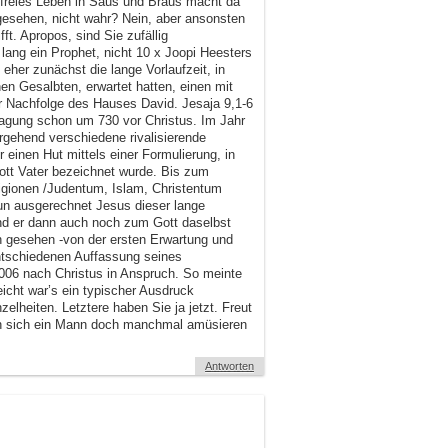
r freies Leben in Saus und Braus macht da
 gesehen, nicht wahr? Nein, aber ansonsten
ft. Apropos, sind Sie zufällig
lang ein Prophet, nicht 10 x Joopi Heesters
 eher zunächst die lange Vorlaufzeit, in
n Gesalbten, erwartet hatten, einen mit
r Nachfolge des Hauses David. Jesaja 9,1-6
ssagung schon um 730 vor Christus. Im Jahr
rgehend verschiedene rivalisierende
einen Hut mittels einer Formulierung, in
ott Vater bezeichnet wurde. Bis zum
ligionen /Judentum, Islam, Christentum
un ausgerechnet Jesus dieser lange
nd er dann auch noch zum Gott daselbst
 gesehen -von der ersten Erwartung und
ntschiedenen Auffassung seines
2006 nach Christus in Anspruch. So meinte
eicht war’s ein typischer Ausdruck
zelheiten. Letztere haben Sie ja jetzt. Freut
eln sich ein Mann doch manchmal amüsieren
Antworten