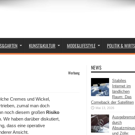
S&GARTEN
KUNST&KULTUR
MODE&LIFESTYLE
POLITIK & WIRT
NEWS
Werbung
Stabiles
Internet im
ländlichen
Raum: Das
welche Cremes und Wickel,
Comeback der Satelliten
ertrieben, zumal man doch
Mai 13, 2026
ann noch diesem großen
Risiko
Ausgebrems
 Wir haben darüber diskutiert,
durch
ng, dass eine operative
Absatzminus
nderer Ansicht.
und Zölle: