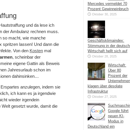
Mercedes vermeldet 70
Prozent Gewinneinbruch
affung
Oktober 30, 2025
Hautstraffung und da lese ich
 in der Ambulanz rechnen muss.
en so macht, wie manche
Geschäftsklimaindex:
x spritzen lassen! Und dann die
Stimmung in der deutsc
nfekte. Von den
Kosten
mal
Wirtschaft hellt sich auf
armen
, scheinbar der
Oktober 28, 2025
 meine eigene Gattin als Beweis
Wirtschaft:
einen Jahresurlaub schon im
Über 80
Prozent der
ssionen dahinsinken…
Unternehme
klagen über desolate
 Erspartes anzulegen, indem sie
Infrastruktur
lich, ich kann es ja irgendwie
Oktober 27, 2025
nicht wieder irgendein
Suchmaschi
e Welt gesetzt wurde, damit die
Google führt
neuen KI-
Modus in
Deutschland ein