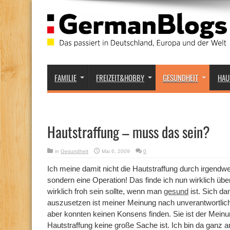
FAMILIE
FREIZEIT&HOBBY
GESUNDHEIT
HAU
Hautstraffung – muss das sein?
in
Gesundheit
Mai 6, 2009
0
Ich meine damit nicht die Hautstraffung durch irgend
sondern eine Operation! Das finde ich nun wirklich üb
wirklich froh sein sollte, wenn man
gesund
ist. Sich d
auszusetzen ist meiner Meinung nach unverantwortlich.
aber konnten keinen Konsens finden. Sie ist der Meinu
Hautstraffung keine große Sache ist. Ich bin da ganz a