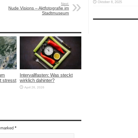
Oktober 8, 2025
Next:
Nude Visions – Aktfotografie im
Stadtmuseum
rum
Intervallfasten: Was steckt
t stresst
wirklich dahinter?
April 26, 2026
re marked
*