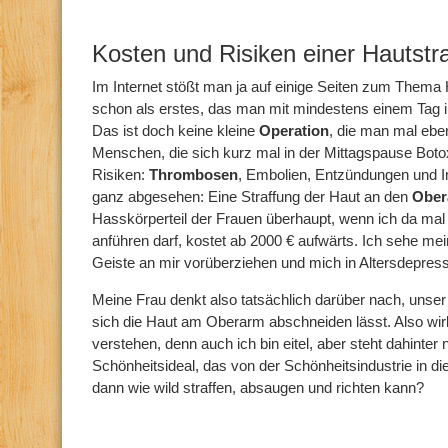
Kosten und Risiken einer Hautstr
Im Internet stößt man ja auf einige Seiten zum Thema 
schon als erstes, das man mit mindestens einem Tag
Das ist doch keine kleine
Operation
, die man mal eb
Menschen, die sich kurz mal in der Mittagspause Boto
Risiken:
Thrombosen
, Embolien, Entzündungen und I
ganz abgesehen: Eine Straffung der Haut an den
Ober
Hasskörperteil der Frauen überhaupt, wenn ich da mal
anführen darf, kostet ab 2000 € aufwärts. Ich sehe m
Geiste an mir vorüberziehen und mich in Altersdepre
Meine Frau denkt also tatsächlich darüber nach, unser
sich die Haut am Oberarm abschneiden lässt. Also wirk
verstehen, denn auch ich bin eitel, aber steht dahinter 
Schönheitsideal, das von der Schönheitsindustrie in di
dann wie wild straffen, absaugen und richten kann?