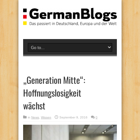
„Generation Mitte“:
Hoffnungslosigkeit
wächst
in
News
,
Wissen
September 9, 2016
0