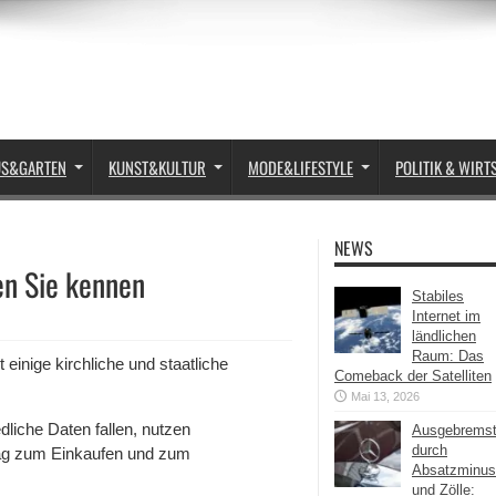
US&GARTEN
KUNST&KULTUR
MODE&LIFESTYLE
POLITIK & WIRT
NEWS
ten Sie kennen
Stabiles
Internet im
ländlichen
Raum: Das
einige kirchliche und staatliche
Comeback der Satelliten
Mai 13, 2026
dliche Daten fallen, nutzen
Ausgebrems
durch
Tag zum Einkaufen und zum
Absatzminus
und Zölle: