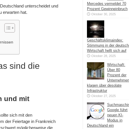
Mercedes vermeldet 70
n Deutschland unterscheidet und
Prozent Gewinneinbruch
u erwarten hat.
Oktober 30, 2025
Geschäftsklimaindex:
ernissen
Stimmung in der deutsc
Wirtschaft hellt sich auf
Oktober 28, 2025
as sind die
Wirtschaft:
Über 80
Prozent der
Unternehme
klagen über desolate
Infrastruktur
Oktober 27, 2025
n und mit
Suchmaschi
Google führt
llte sich mit den
neuen KI-
Modus in
m der Feiertage in Frankreich
Deutschland ein
schwert möglicherweise die