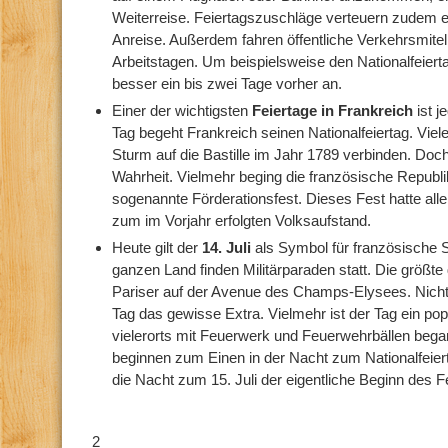
Weiterreise. Feiertagszuschläge verteuern zudem ei
Anreise. Außerdem fahren öffentliche Verkehrsmitel 
Arbeitstagen. Um beispielsweise den Nationalfeierta
besser ein bis zwei Tage vorher an.
Einer der wichtigsten
Feiertage in Frankreich
ist j
Tag begeht Frankreich seinen Nationalfeiertag. Vi
Sturm auf die Bastille im Jahr 1789 verbinden. Doch
Wahrheit. Vielmehr beging die französische Republi
sogenannte Förderationsfest. Dieses Fest hatte all
zum im Vorjahr erfolgten Volksaufstand.
Heute gilt der
14. Juli
als Symbol für französische S
ganzen Land finden Militärparaden statt. Die größte
Pariser auf der Avenue des Champs-Elysees. Nich
Tag das gewisse Extra. Vielmehr ist der Tag ein po
vielerorts mit Feuerwerk und Feuerwehrbällen began
beginnen zum Einen in der Nacht zum Nationalfeierta
die Nacht zum 15. Juli der eigentliche Beginn des F
2