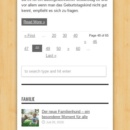
vor allem wenn man das Geburtstagskind nicht gut
kennt, empfieht es sich zu fragen.
Read More »
« First
...
20
30
40
Page 48 of 65
«
46
48
47
49
50
»
60
...
Last »
FAMILIE
Der neue Familienhund – ein
besonderer Moment für alle
Juli 28, 2026