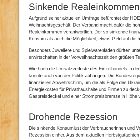
Sinkende Realeinkommen
Aufgrund seiner aktuellen Umfrage befürchtet der HD
Weihnachtsgeschäft. Der Verband macht dafür die hohe I
Realeinkommen verantwortlich. Der so sinkende finanz
Konsum als auch die Möglichkeit, etwas Geld auf die 
Besonders Juweliere und Spielwarenläden dürften unter
erwirtschaften in der Vorweihnachtszeit den größten T
Wie hoch die Umsatzverluste des Einzelhandels in der
könnte auch von der Politik abhängen. Die Bundesregie
finanziellen Abwehrschirm, um die als Folge des Ukrai
Energiekosten für Privathaushalte und Firmen zu deck
Gaspreisdeckel und einer Strompreisbremse in Höhe vo
Drohende Rezession
Die sinkende Konsumlust der Verbraucherinnen und Ve
Rezession
einher. Aus dem aktuellen
Herbstgutachten