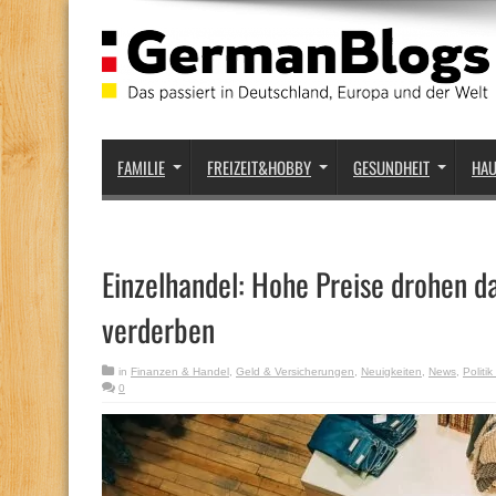
FAMILIE
FREIZEIT&HOBBY
GESUNDHEIT
HA
Einzelhandel: Hohe Preise drohen 
verderben
in
Finanzen & Handel
,
Geld & Versicherungen
,
Neuigkeiten
,
News
,
Politik
0