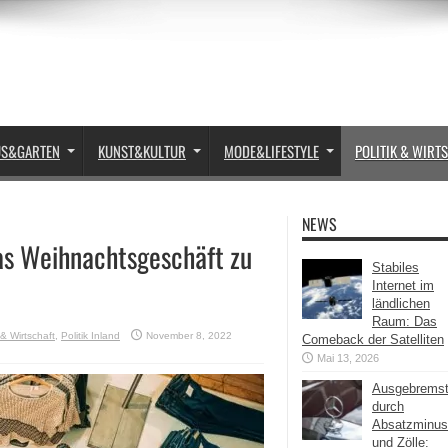
US&GARTEN
KUNST&KULTUR
MODE&LIFESTYLE
POLITIK & WIRT
NEWS
das Weihnachtsgeschäft zu
Stabiles
Internet im
ländlichen
Raum: Das
 & Wirtschaft
,
Politik Inland
November 8, 2022
Comeback der Satelliten
Mai 13, 2026
Ausgebrems
durch
Absatzminus
und Zölle: