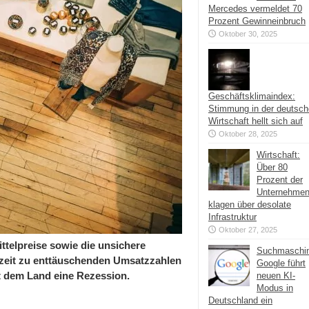
Mercedes vermeldet 70
Prozent Gewinneinbruch
Oktober 30, 2025
Geschäftsklimaindex:
Stimmung in der deutsc
Wirtschaft hellt sich auf
Oktober 28, 2025
Wirtschaft:
Über 80
Prozent der
Unternehme
klagen über desolate
Infrastruktur
Oktober 27, 2025
telpreise sowie die unsichere
Suchmaschi
szeit zu enttäuschenden Umsatzzahlen
Google führt
ht dem Land eine Rezession.
neuen KI-
Modus in
Deutschland ein