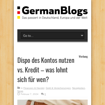
Werbung
Dispo des Kontos nutzen
vs. Kredit – was lohnt
sich für wen?
in
Finanzen & Handel
,
Geld & Versicherungen
,
Neuigkeiten
,
News
Februar 7, 2024
0