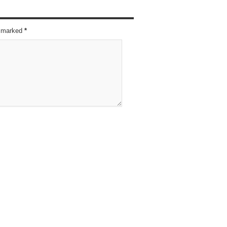
re marked
*