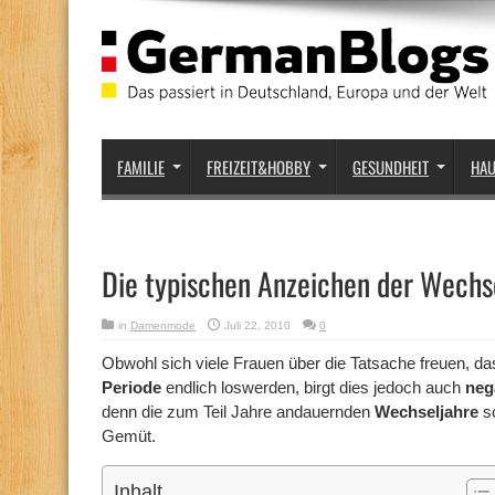
FAMILIE
FREIZEIT&HOBBY
GESUNDHEIT
HA
Die typischen Anzeichen der Wechs
in
Damenmode
Juli 22, 2010
0
Obwohl sich viele Frauen über die Tatsache freuen, da
Periode
endlich loswerden, birgt dies jedoch auch
neg
denn die zum Teil Jahre andauernden
Wechseljahre
s
Gemüt.
Inhalt