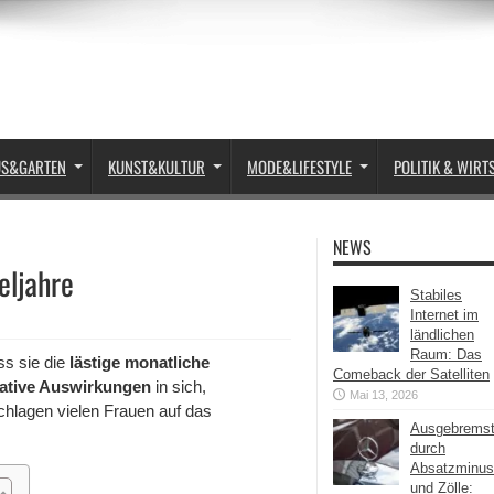
US&GARTEN
KUNST&KULTUR
MODE&LIFESTYLE
POLITIK & WIRT
NEWS
eljahre
Stabiles
Internet im
ländlichen
Raum: Das
ss sie die
lästige monatliche
Comeback der Satelliten
ative Auswirkungen
in sich,
Mai 13, 2026
chlagen vielen Frauen auf das
Ausgebrems
durch
Absatzminus
und Zölle: