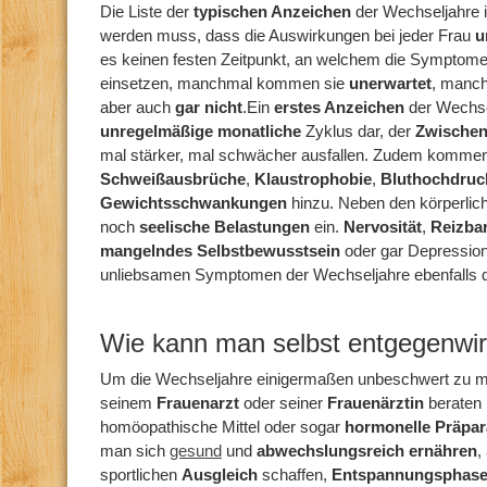
Die Liste der
typischen Anzeichen
der Wechseljahre i
werden muss, dass die Auswirkungen bei jeder Frau
u
es keinen festen Zeitpunkt, an welchem die Symptom
einsetzen, manchmal kommen sie
unerwartet
, manc
aber auch
gar nicht
.Ein
erstes Anzeichen
der Wechsel
unregelmäßige monatliche
Zyklus dar, der
Zwische
mal stärker, mal schwächer ausfallen. Zudem komme
Schweißausbrüche
,
Klaustrophobie
,
Bluthochdru
Gewichtsschwankungen
hinzu. Neben den körperli
noch
seelische Belastungen
ein.
Nervosität
,
Reizbar
mangelndes Selbstbewusstsein
oder gar Depressio
unliebsamen Symptomen der Wechseljahre ebenfalls 
Wie kann man selbst entgegenwi
Um die Wechseljahre einigermaßen unbeschwert zu mei
seinem
Frauenarzt
oder seiner
Frauenärztin
beraten 
homöopathische Mittel oder sogar
hormonelle Präpa
man sich
gesund
und
abwechslungsreich ernähren
,
sportlichen
Ausgleich
schaffen,
Entspannungsphas