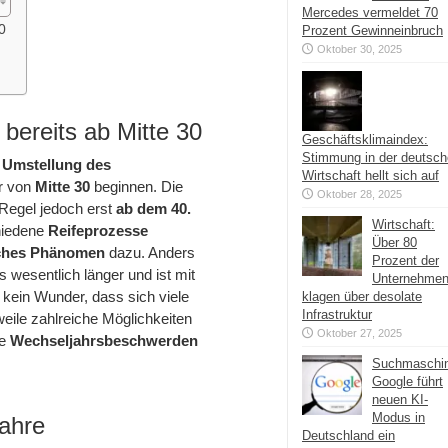
Mercedes vermeldet 70
0
Prozent Gewinneinbruch
Oktober 30, 2025
bereits ab Mitte 30
Geschäftsklimaindex:
Stimmung in der deutsc
e
Umstellung des
Wirtschaft hellt sich auf
r von
Mitte 30
beginnen. Die
Oktober 28, 2025
Regel jedoch erst
ab dem 40.
Wirtschaft:
hiedene
Reifeprozesse
Über 80
iches Phänomen
dazu. Anders
Prozent der
s wesentlich länger und ist mit
Unternehme
 kein Wunder, dass sich viele
klagen über desolate
Infrastruktur
weile zahlreiche Möglichkeiten
Oktober 27, 2025
se
Wechseljahrsbeschwerden
Suchmaschi
Google führt
neuen KI-
Modus in
ahre
Deutschland ein