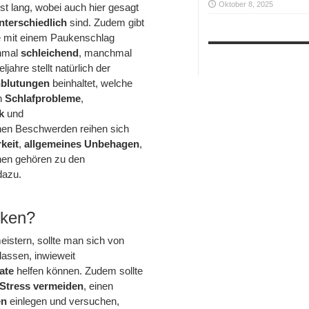
Oktober 8, 2025
st lang, wobei auch hier gesagt
nterschiedlich
sind. Zudem gibt
e mit einem Paukenschlag
hmal
schleichend
, manchmal
jahre stellt natürlich der
nblutungen
beinhaltet, welche
n
Schlafprobleme
,
ck
und
chen Beschwerden reihen sich
keit
,
allgemeines Unbehagen
,
nen
gehören zu den
dazu.
rken?
stern, sollte man sich von
lassen, inwieweit
rate
helfen können. Zudem sollte
Stress vermeiden
, einen
en
einlegen und versuchen,