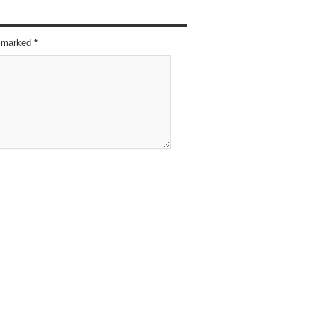
re marked
*