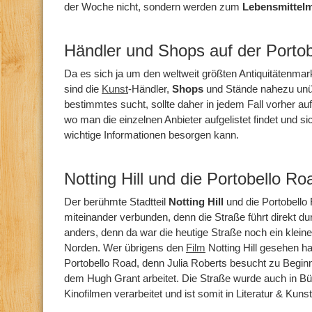
der Woche nicht, sondern werden zum
Lebensmittel
Händler und Shops auf der Porto
Da es sich ja um den weltweit größten Antiquitätenmark
sind die
Kunst
-Händler,
Shops
und Stände nahezu unü
bestimmtes sucht, sollte daher in jedem Fall vorher 
wo man die einzelnen Anbieter aufgelistet findet und s
wichtige Informationen besorgen kann.
Notting Hill und die Portobello Ro
Der berühmte Stadtteil
Notting Hill
und die Portobello
miteinander verbunden, denn die Straße führt direkt du
anders, denn da war die heutige Straße noch ein klei
Norden. Wer übrigens den
Film
Notting Hill gesehen ha
Portobello Road, denn Julia Roberts besucht zu Begin
dem Hugh Grant arbeitet. Die Straße wurde auch in Bü
Kinofilmen verarbeitet und ist somit in Literatur & Kuns