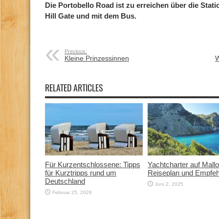
Die Portobello Road ist zu erreichen über die Stat
Hill Gate und mit dem Bus.
Previous:
Kleine Prinzessinnen
W
RELATED ARTICLES
Für Kurzentschlossene: Tipps
Yachtcharter auf Mallo
für Kurztripps rund um
Reiseplan und Empfe
Deutschland
Juni 2, 2025
Februar 25, 2026