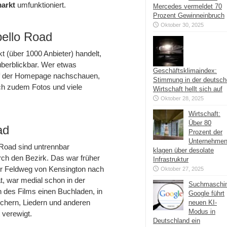
markt
umfunktioniert.
Mercedes vermeldet 70
Prozent Gewinneinbruch
Oktober 30, 2025
bello Road
t (über 1000 Anbieter) handelt,
berblickbar. Wer etwas
Geschäftsklimaindex:
auf der Homepage nachschauen,
Stimmung in der deutsc
ich zudem Fotos und viele
Wirtschaft hellt sich auf
Oktober 28, 2025
Wirtschaft:
Über 80
ad
Prozent der
Unternehme
 Road sind untrennbar
klagen über desolate
rch den Bezirk. Das war früher
Infrastruktur
ner Feldweg von Kensington nach
Oktober 27, 2025
t, war medial schon in der
Suchmaschi
n des Films einen Buchladen, in
Google führt
chern, Liedern und anderen
neuen KI-
Modus in
t verewigt.
Deutschland ein