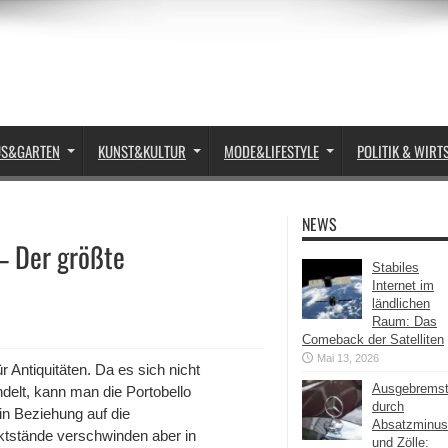
US&GARTEN
KUNST&KULTUR
MODE&LIFESTYLE
POLITIK & WIRT
NEWS
 – Der größte
Stabiles
Internet im
ländlichen
Raum: Das
Comeback der Satelliten
Mai 13, 2026
r Antiquitäten. Da es sich nicht
Ausgebrems
elt, kann man die Portobello
durch
n Beziehung auf die
Absatzminus
rktstände verschwinden aber in
und Zölle: