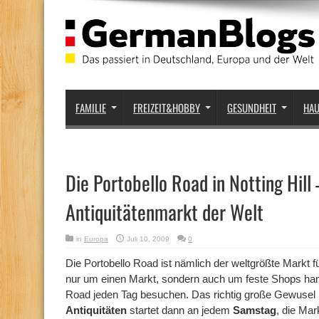
FAMILIE
FREIZEIT&HOBBY
GESUNDHEIT
HA
Die Portobello Road in Notting Hill
Antiquitätenmarkt der Welt
in
Europa
Juli 10, 2009
0
Die Portobello Road ist nämlich der weltgrößte Markt fü
nur um einen Markt, sondern auch um feste Shops hand
Road jeden Tag besuchen. Das richtig große Gewusel i
Antiquitäten
startet dann an jedem
Samstag
, die Ma