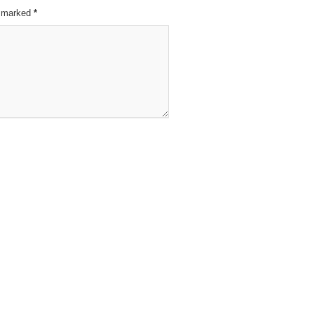
re marked
*