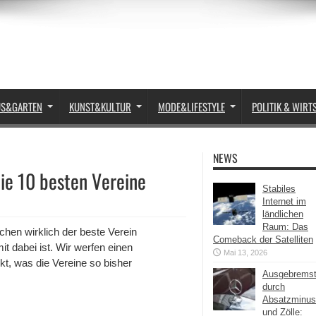
US&GARTEN
KUNST&KULTUR
MODE&LIFESTYLE
POLITIK & WIRT
NEWS
Die 10 besten Vereine
Stabiles
Internet im
ländlichen
Raum: Das
chen wirklich der beste Verein
Comeback der Satelliten
it dabei ist. Wir werfen einen
Mai 13, 2026
kt, was die Vereine so bisher
Ausgebrems
durch
Absatzminus
und Zölle: