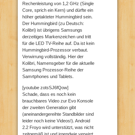
Rechenleistung von 1,2 GHz (Single
Core, sprich ein Kern) und dürfte ein
höher getakteter Hummingbird sein.
Der Hummingbird (zu Deutsch:
Kolibri) ist übrigens Samsungs
derzeitiges Markenzeichen und tritt
für die LED TV-Reihe auf. Da ist kein
Hummingbird-Prozessor verbaut.
Verwirrung vollständig. Hier der
Kolibri, Namensgeber für die aktuelle
Samsung Prozessor-Reihe der
Samrtphones und Tablets.
[youtube zotsSJ6fQow]
Schade, dass es noch kein
brauchbares Video zur Evo Konsole
der zweiten Generation gibt
(aneinandergereihte Standbilder sind
leider noch keine Videos!). Android
2.2 Froyo wird unterstützt, was nicht
zeitgemäß ist und irgendwie verwirrt.