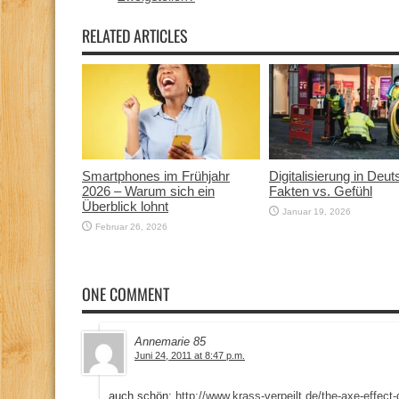
RELATED ARTICLES
Smartphones im Frühjahr
Digitalisierung in Deut
2026 – Warum sich ein
Fakten vs. Gefühl
Überblick lohnt
Januar 19, 2026
Februar 26, 2026
ONE COMMENT
Annemarie 85
Juni 24, 2011 at 8:47 p.m.
auch schön:
http://www.krass-verpeilt.de/the-axe-effect-d