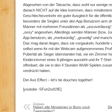
Abgesehen von der Tatsache, dass wohl nur wenige re
danach NICHT auf die Idee kommen, dass mindestens
Geschlechtsverkehr ein guter Ausgleich für die öffent
besonders die Singles unter den App Benutzern arm d
Männer mit mehreren Freundinnen als „unzuverlässig“
„sexy“ angesehen. Allerdings werden Männer (bzw. Ju
App benutzen, als „merkwürdig“, „gruselig“ und manch
Das mag daran liegen, dass sie vorgaukeln, hunderte
selbst wenn ihr mit der Webcam aufgenommenes Profilb
Pubertät als Sieger überstanden hat, sie ein Zimmer 
Kinderzimmer eines 6-jährigen aussieht und ihr T-Shirt 
offenbart, die sie in den 4 Stunden WoW-Spielen zusam
verdrückt haben.
Der Axe Effect – let's be douches together!
[youtube -SFun2sd19E]
Previous:
Haben alle Ministerien in Bonn noch
Di
Zweigstellen?