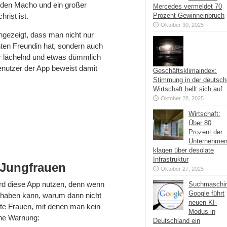
 jeden Macho und ein großer
Mercedes vermeldet 70
rist ist.
Prozent Gewinneinbruch
Oktober 30, 2025
ngezeigt, dass man nicht nur
ten Freundin hat, sondern auch
der lächelnd und etwas dümmlich
nutzer der App beweist damit
Geschäftsklimaindex:
Stimmung in der deutsc
Wirtschaft hellt sich auf
Oktober 28, 2025
Wirtschaft:
Über 80
Prozent der
Unternehme
klagen über desolate
Infrastruktur
 Jungfrauen
Oktober 27, 2025
rd diese App nutzen, denn wenn
Suchmaschi
Google führt
x haben kann, warum dann nicht
neuen KI-
te Frauen, mit denen man kein
Modus in
ine Warnung:
Deutschland ein