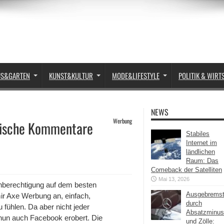
US&GARTEN
KUNST&KULTUR
MODE&LIFESTYLE
POLITIK & WIRT
NEWS
Werbung
tische Kommentare
Stabiles
Internet im
ländlichen
Raum: Das
Comeback der Satelliten
Mai 13, 2026
hberechtigung auf dem besten
Ausgebrems
ir Axe Werbung an, einfach,
durch
 fühlen. Da aber nicht jeder
Absatzminus
nun auch Facebook erobert. Die
und Zölle: