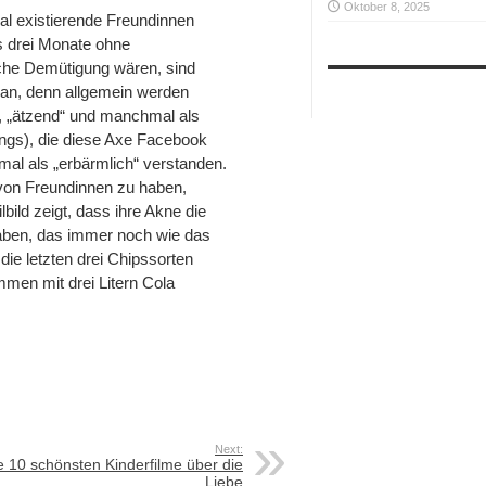
Oktober 8, 2025
al existierende Freundinnen
 drei Monate ohne
liche Demütigung wären, sind
ran, denn allgemein werden
, „ätzend“ und manchmal als
ngs), die diese Axe Facebook
mal als „erbärmlich“ verstanden.
 von Freundinnen zu haben,
ild zeigt, dass ihre Akne die
haben, das immer noch wie das
die letzten drei Chipssorten
men mit drei Litern Cola
Next:
e 10 schönsten Kinderfilme über die
Liebe