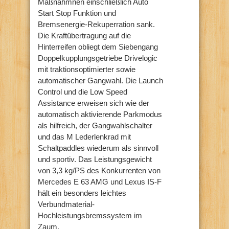
Maßnahmnen einschließlich Auto
Start Stop Funktion und
Bremsenergie-Rekuperration sank.
Die Kraftübertragung auf die
Hinterreifen obliegt dem Siebengang
Doppelkupplungsgetriebe Drivelogic
mit traktionsoptimierter sowie
automatischer Gangwahl. Die Launch
Control und die Low Speed
Assistance erweisen sich wie der
automatisch aktivierende Parkmodus
als hilfreich, der Gangwahlschalter
und das M Lederlenkrad mit
Schaltpaddles wiederum als sinnvoll
und sportiv. Das Leistungsgewicht
von 3,3 kg/PS des Konkurrenten von
Mercedes E 63 AMG und Lexus IS-F
hält ein besonders leichtes
Verbundmaterial-
Hochleistungsbremssystem im
Zaum.