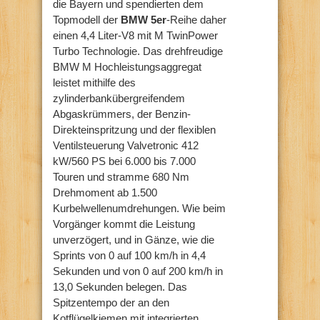
die Bayern und spendierten dem
Topmodell der
BMW 5er
-Reihe daher
einen 4,4 Liter-V8 mit M TwinPower
Turbo Technologie. Das drehfreudige
BMW M Hochleistungsaggregat
leistet mithilfe des
zylinderbankübergreifendem
Abgaskrümmers, der Benzin-
Direkteinspritzung und der flexiblen
Ventilsteuerung Valvetronic 412
kW/560 PS bei 6.000 bis 7.000
Touren und stramme 680 Nm
Drehmoment ab 1.500
Kurbelwellenumdrehungen. Wie beim
Vorgänger kommt die Leistung
unverzögert, und in Gänze, wie die
Sprints von 0 auf 100 km/h in 4,4
Sekunden und von 0 auf 200 km/h in
13,0 Sekunden belegen. Das
Spitzentempo der an den
Kotflügelkiemen mit integrierten