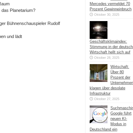
d Raum
Mercedes vermeldet 70
Prozent Gewinneinbruch
s das Planetarium?
Oktober 30, 2025
ger Bühnenschauspieler Rudolf
en und lädt
Geschäftsklimaindex:
Stimmung in der deutsc
Wirtschaft hellt sich auf
Oktober 28, 2025
Wirtschaft:
Über 80
Prozent der
Unternehme
klagen über desolate
Infrastruktur
Oktober 27, 2025
Suchmaschi
Google führt
neuen KI-
Modus in
Deutschland ein