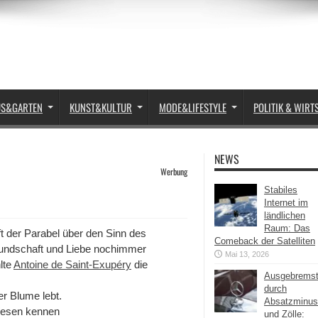
US&GARTEN
KUNST&KULTUR
MODE&LIFESTYLE
POLITIK & WIRT
NEWS
Werbung
Stabiles
Internet im
ländlichen
Raum: Das
ft der Parabel über den Sinn des
Comeback der Satelliten
undschaft und Liebe nochimmer
Mai 13, 2026
lte
Antoine de Saint-Exupéry
die
Ausgebrems
durch
er Blume lebt.
Absatzminus
 Wesen kennen
und Zölle: