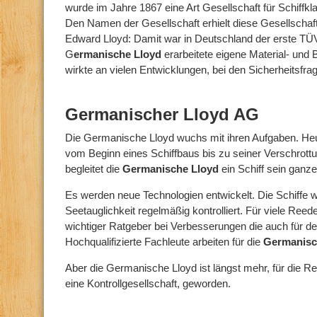
wurde im Jahre 1867 eine Art Gesellschaft für Schiffkl
Den Namen der Gesellschaft erhielt diese Gesellscha
Edward Lloyd: Damit war in Deutschland der erste TÜV 
G
ermanische Lloyd
erarbeitete eigene Material- und B
wirkte an vielen Entwicklungen, bei den Sicherheitsfrag
Germanischer Lloyd AG
Die Germanische Lloyd wuchs mit ihren Aufgaben. Heut
vom Beginn eines Schiffbaus bis zu seiner Verschrott
begleitet die
Germanische Lloyd
ein Schiff sein ganze
Es werden neue Technologien entwickelt. Die Schiffe w
Seetauglichkeit regelmäßig kontrolliert. Für viele Reed
wichtiger Ratgeber bei Verbesserungen die auch für de
Hochqualifizierte Fachleute arbeiten für die
Germanisc
Aber die Germanische Lloyd ist längst mehr, für die Re
eine Kontrollgesellschaft, geworden.