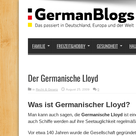
FAMILIE
FREIZEIT&HOBBY
GESUNDHEIT
HA
Der Germanische Lloyd
in
Recht & Gesetz
August 25, 2009
0
Was ist Germanischer Lloyd?
Man kann auch sagen, die
Germanische Lloyd
ist ei
auch Schiffe werden auf ihre Seetauglichkeit regelmäßi
Vor etwa 140 Jahren wurde die Gesellschaft gegründe