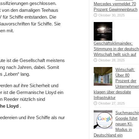
assifizierungen geschlossen.
Mercedes vermeldet 70
Prozent Gewinneinbruch
ft von den damaligen Teehaus
Oktober 30, 2025
für Schiffe entstanden. Die
auvorschriften für Schiffe. Sie
en mit.
Geschäftsklimaindex:
Stimmung in der deutsc
Wirtschaft hellt sich auf
e ist die Gesellschaft meistens
Oktober 28, 2025
ung nach Jahren, dabei. Somit
Wirtschaft:
s „Leben“ lang.
Über 80
Prozent der
erden auf ihre Sicherheit und
Unternehme
er ist die Germanische Lloyd ein
klagen über desolate
Infrastruktur
n Reeder nützlich sind
Oktober 27, 2025
he Lloyd
.
Suchmaschi
edereien und ihre Schiffe als nur
Google führt
neuen KI-
Modus in
Deutschland ein