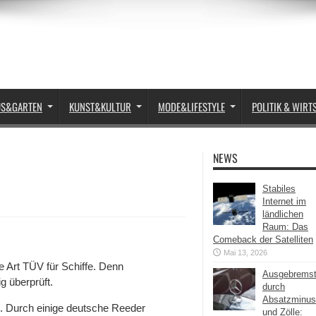
US&GARTEN
KUNST&KULTUR
MODE&LIFESTYLE
POLITIK & WIRT
NEWS
Stabiles
Internet im
ländlichen
Raum: Das
Comeback der Satelliten
Mai 13, 2026
ne Art TÜV für Schiffe. Denn
Ausgebrems
g überprüft.
durch
Absatzminus
t. Durch einige deutsche Reeder
und Zölle: