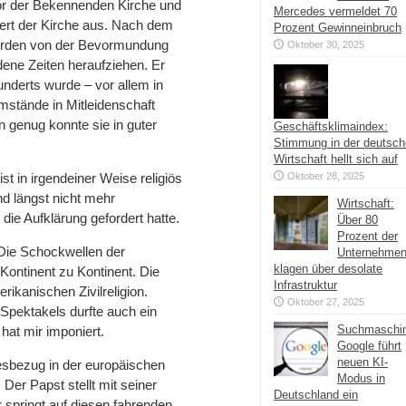
tor der Bekennenden Kirche und
Mercedes vermeldet 70
dert der Kirche aus. Nach dem
Prozent Gewinneinbruch
eworden von der Bevormundung
Oktober 30, 2025
dene Zeiten heraufziehen. Er
underts wurde – vor allem in
mstände in Mitleidenschaft
n genug konnte sie in guter
Geschäftsklimaindex:
Stimmung in der deutsc
Wirtschaft hellt sich auf
ist in irgendeiner Weise religiös
Oktober 28, 2025
und längst nicht mehr
Wirtschaft:
 die Aufklärung gefordert hatte.
Über 80
Prozent der
 Die Schockwellen der
Unternehme
klagen über desolate
ontinent zu Kontinent. Die
Infrastruktur
rikanischen Zivilreligion.
Oktober 27, 2025
 Spektakels durfte auch ein
Suchmaschi
at mir imponiert.
Google führt
neuen KI-
ttesbezug in der europäischen
Modus in
 Der Papst stellt mit seiner
Deutschland ein
springt auf diesen fahrenden