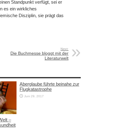
einen Standpunkt verfügt, sei er
n es ein wirkliches
emische Disziplin, sie prägt das
Next:
Die Buchmesse bloggt mit der
Literaturwelt
Aberglaube führte beinahe zur
Flugkatastrophe
Juni 29, 2017
Welt –
sundheit