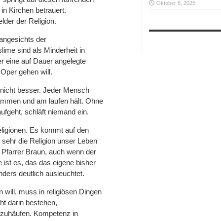
Oktober 8, 2025
n Kirchen betrauert.
elder der Religion.
 angesichts der
ime sind als Minderheit in
r eine auf Dauer angelegte
 Oper gehen will.
s nicht besser. Jeder Mensch
sammen und am laufen hält. Ohne
fgeht, schläft niemand ein.
eligionen. Es kommt auf den
e sehr die Religion unser Leben
s Pfarrer Braun, auch wenn der
ist es, das das eigene bisher
nders deutlich ausleuchtet.
 will, muss in religiösen Dingen
t darin bestehen,
nzuhäufen. Kompetenz in