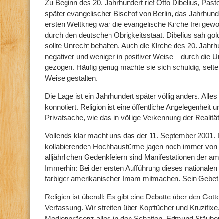
Zu Beginn des 20. Jahrhundert rief Otto Dibelius, Pas
später evangelischer Bischof von Berlin, das Jahrhun
ersten Weltkrieg war die evangelische Kirche frei g
durch den deutschen Obrigkeitsstaat. Dibelius sah gol
sollte Unrecht behalten. Auch die Kirche des 20. Jahrh
negativer und weniger in positiver Weise – durch die U
gezogen. Häufig genug machte sie sich schuldig, selte
Weise gestalten.
Die Lage ist ein Jahrhundert später völlig anders. Alles 
konnotiert. Religion ist eine öffentliche Angelegenheit 
Privatsache, wie das in völlige Verkennung der Realität
Vollends klar macht uns das der 11. September 2001.
kollabierenden Hochhaustürme jagen noch immer von K
alljährlichen Gedenkfeiern sind Manifestationen der ame
Immerhin: Bei der ersten Aufführung dieses nationalen
farbiger amerikanischer Imam mitmachen. Sein Gebet h
Religion ist überall: Es gibt eine Debatte über den Go
Verfassung. Wir streiten über Kopftücher und Kruzifixe.
Medienpräsenz alles in den Schatten. Edmund Stäuber 