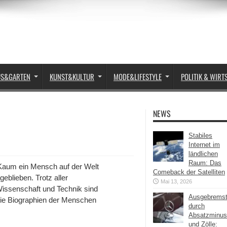
US&GARTEN
KUNST&KULTUR
MODE&LIFESTYLE
POLITIK & WIRT
NEWS
Stabiles
Internet im
ländlichen
Raum: Das
 Kaum ein Mensch auf der Welt
Comeback der Satelliten
eblieben. Trotz aller
Mai 13, 2026
ssenschaft und Technik sind
Ausgebrems
die Biographien der Menschen
durch
Absatzminus
und Zölle: