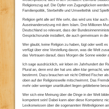
Religionszug auf. Die Opfer von Zugunglücken werden i
Familienpolitik, Sterbehilfe und Umweltethik sind Spielf
Religion geht alle an! Wie sehr, das wird uns klar auch
Auseinandersetzung mit dem Islam. Drei Millionen Musl
Deutschland so relevant, dass der Bundesinnenministe
Gesprächsrunde installiert, die auch gemeinsam in die
Wer glaubt, keine Religion zu haben, lügt oder weiß e
verfügt über eine Vorstellung davon, was die Welt zu
das Vertrauen darauf, dass Morgen die Sonne wieder au
Ich sage ausdrücklich, wir leben im Jahrhundert der R
Plural an, denn erst der hat uns allen klar gemacht, wi
bestimmt. Dazu brauchen wir nicht Ottfried Fischer al
oben auf der Religionswelle mitschwimmt. Das Fremde 
mehr oder weniger unartikuliert liegen gebliebene beso
Wer sich eine Meinung über die Dinge in der Welt bilden
kompetent sein! Dabei kann aber diese Kompetenz nich
Lexikonwissen über die sogenannten Weltreligionen a