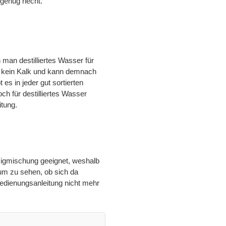
genug riecht.
man destilliertes Wasser für
 kein Kalk und kann demnach
es in jeder gut sortierten
ch für destilliertes Wasser
itung.
ssigmischung geeignet, weshalb
 um zu sehen, ob sich da
Bedienungsanleitung nicht mehr