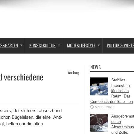
US&GARTEN
KUNST&KULTUR
MODE&LIFESTYLE
POLITIK & WIRT
NEWS
Werbung
d verschiedene
Stabiles
Internet im
ländlichen
Raum: Das
Comeback der Satelliten
Mai 13, 2026
sers, der sich erst absetzt und
Ausgebrems
schon Bügeleisen, die eine „Anti-
durch
, helfen nur die alten
Absatzminus
und Zölle: