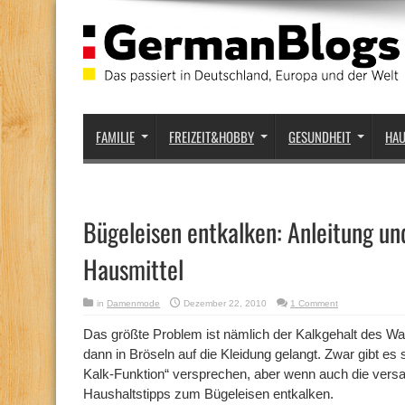
FAMILIE
FREIZEIT&HOBBY
GESUNDHEIT
HA
Bügeleisen entkalken: Anleitung un
Hausmittel
in
Damenmode
Dezember 22, 2010
1 Comment
Das größte Problem ist nämlich der Kalkgehalt des Was
dann in Bröseln auf die Kleidung gelangt. Zwar gibt es 
Kalk-Funktion“ versprechen, aber wenn auch die versagt
Haushaltstipps zum Bügeleisen entkalken.