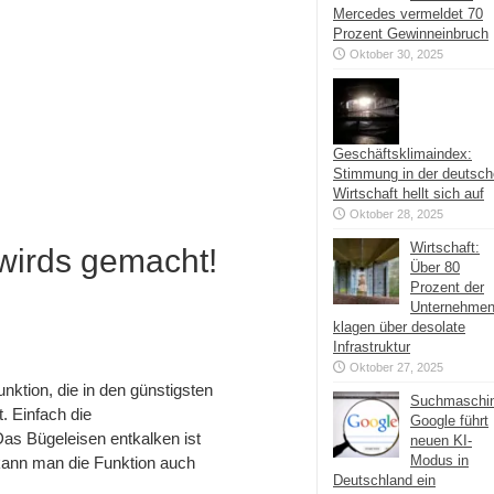
Mercedes vermeldet 70
Prozent Gewinneinbruch
Oktober 30, 2025
Geschäftsklimaindex:
Stimmung in der deutsc
Wirtschaft hellt sich auf
Oktober 28, 2025
Wirtschaft:
wirds gemacht!
Über 80
Prozent der
Unternehme
klagen über desolate
Infrastruktur
Oktober 27, 2025
ktion, die in den günstigsten
Suchmaschi
. Einfach die
Google führt
as Bügeleisen entkalken ist
neuen KI-
Modus in
kann man die Funktion auch
Deutschland ein