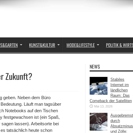
US&GARTEN
KUNST&KULTUR
MODE&LIFESTYLE
POLITIK & WIRT
NEWS
er Zukunft?
Stabiles
Internet im
ländlichen
Raum: Das
ung geben. Neben dem Büro
Comeback der Satelliten
Bedeutung. Läuft man tagsüber
Mai 13, 2026
uch Notebooks auf den Tischen
Ausgebrems
y festgewachsen ist (ein Spaß,
durch
sagen lassen). Arbeitsorte bei
Absatzminus
 es tatsächlich heute schon
und Zölle: