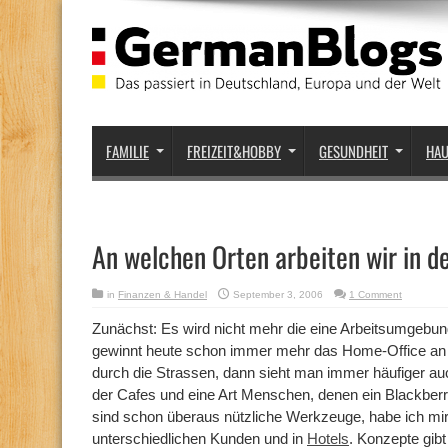
FAMILIE
FREIZEIT&HOBBY
GESUNDHEIT
HA
An welchen Orten arbeiten wir in d
in
Finanzen & Handel
September 3, 2006
1 Comment
Zunächst: Es wird nicht mehr die eine Arbeitsumgeb
gewinnt heute schon immer mehr das Home-Office an 
durch die Strassen, dann sieht man immer häufiger a
der Cafes und eine Art Menschen, denen ein Blackberr
sind schon überaus nützliche Werkzeuge, habe ich mir 
unterschiedlichen Kunden und in
Hotels
. Konzepte gibt