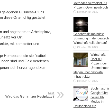
Mercedes vermeldet 70
Prozent Gewinneinbruch
ral gelegenen Business-Clubs
Oktober 30, 2025
 diese Orte richtig gestaltet
gen und angenehmen Arbeitsplatz,
Geschäftsklimaindex:
insatz vor Ort,
Stimmung in der deutsc
Wirtschaft hellt sich auf
unkte, mit kompletter und
Oktober 28, 2025
Wirtschaft:
ge Homebase, die sie flexibel
Über 80
unden sind und Geld verdienen.
Prozent der
eigenen sich hervorragend zum
Unternehme
klagen über desolate
Infrastruktur
Oktober 27, 2025
Suchmaschi
Google führt
Next:
Wird das Gehirn zur Festplatte?
neuen KI-
Modus in
Deutschland ein