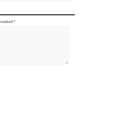
re marked
*