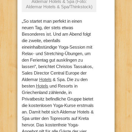
Aldemar Hotels & Spa (Foto:
Aldemar Hotels & Spa/Thinkstock)
„So startet man perfekt in einen
neuen Tag, der stets etwas
Besonderes ist. Und am Abend folgt
die zweite, ebenfalls
eineinhalbstündige Yoga-Session mit
Relax- und Stretching-Übungen, um
den Ferientag gut ausklingen zu
lassen“, berichtet Christos Tassakos,
Sales Director Central Europe der
Aldemar
Hotels
& Spa. Die zu den
besten
Hotels
und Resorts in
Griechenland zählende, in
Privatbesitz befindliche Gruppe bietet
die kostenlosen Yoga-Kurse erstmals
an. Damit hebt sich Aldemar Hotels &
Spa unter den Topresorts auf Kreta
hervor. Das kostenfreie Yoga-
Angebot gilt für alle Gäste der vier