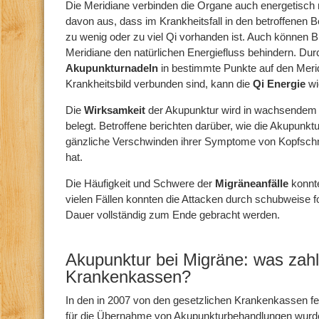
Die Meridiane verbinden die Organe auch energetisch
davon aus, dass im Krankheitsfall in den betroffenen
zu wenig oder zu viel Qi vorhanden ist. Auch können B
Meridiane den natürlichen Energiefluss behindern. Dur
Akupunkturnadeln
in bestimmte Punkte auf den Meri
Krankheitsbild verbunden sind, kann die
Qi Energie
wi
Die
Wirksamkeit
der Akupunktur wird in wachsendem
belegt. Betroffene berichten darüber, wie die Akupunk
gänzliche Verschwinden ihrer Symptome von Kopfschm
hat.
Die Häufigkeit und Schwere der
Migräneanfälle
konnt
vielen Fällen konnten die Attacken durch schubweise 
Dauer vollständig zum Ende gebracht werden.
Akupunktur bei Migräne: was zahl
Krankenkassen?
In den in 2007 von den gesetzlichen Krankenkassen f
für die Übernahme von Akupunkturbehandlungen wurd