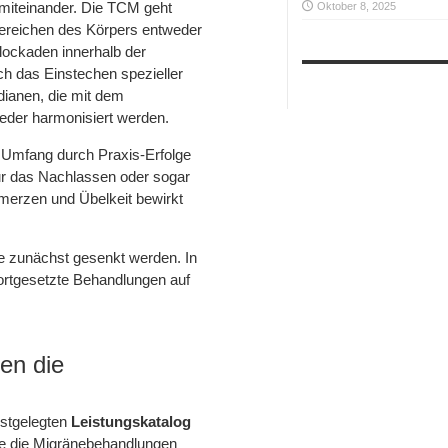
 miteinander. Die TCM geht
Oktober 8, 2025
 Bereichen des Körpers entweder
lockaden innerhalb der
ch das Einstechen spezieller
dianen, die mit dem
eder harmonisiert werden.
 Umfang durch Praxis-Erfolge
tur das Nachlassen oder sogar
erzen und Übelkeit bewirkt
e zunächst gesenkt werden. In
fortgesetzte Behandlungen auf
en die
estgelegten
Leistungskatalog
e die Migränebehandlungen