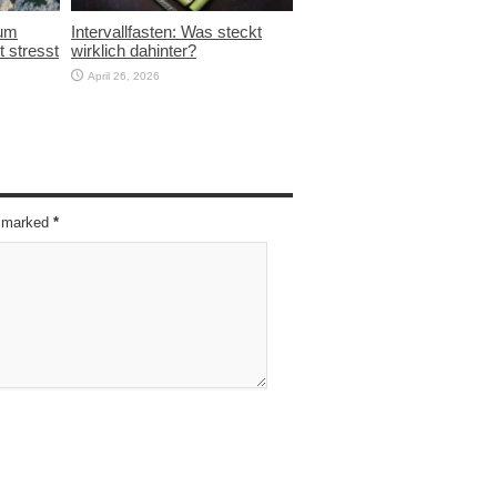
rum
Intervallfasten: Was steckt
t stresst
wirklich dahinter?
April 26, 2026
re marked
*