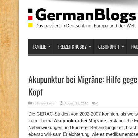
FAMILIE
FREIZEIT&HOBBY
GESUNDHEIT
HA
Akupunktur bei Migräne: Hilfe geg
Kopf
in
Besser Leben
August 21, 2010
0
Die GERAC-Studien von 2002-2007 konnten, als weltw
zum Thema
Akupunktur bei Migräne
, erstaunliche E
Nebenwirkungen und kürzerer Behandlungszeit, bracht
ebenso wirksam Erleichterung, wie es medikamentöse