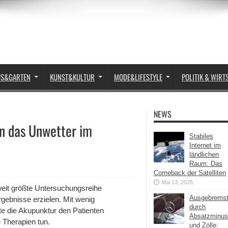
US&GARTEN
KUNST&KULTUR
MODE&LIFESTYLE
POLITIK & WIRT
NEWS
en das Unwetter im
Stabiles
Internet im
ländlichen
Raum: Das
Comeback der Satelliten
Mai 13, 2026
eit größte Untersuchungsreihe
Ausgebrems
rgebnisse erzielen. Mit wenig
durch
e die Akupunktur den Patienten
Absatzminus
 Therapien tun.
und Zölle: