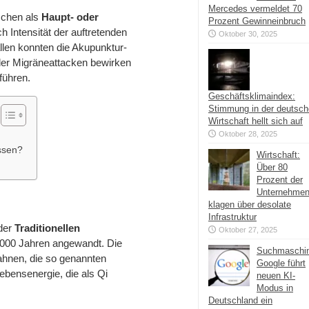
Mercedes vermeldet 70
schen als
Haupt- oder
Prozent Gewinneinbruch
h Intensität der auftretenden
Oktober 30, 2025
llen konnten die Akupunktur-
der Migräneattacken bewirken
führen.
Geschäftsklimaindex:
Stimmung in der deutsc
Wirtschaft hellt sich auf
Oktober 28, 2025
ssen?
Wirtschaft:
Über 80
Prozent der
Unternehme
klagen über desolate
Infrastruktur
 der
Traditionellen
Oktober 27, 2025
 2000 Jahren angewandt. Die
Suchmaschi
ahnen, die so genannten
Google führt
ebensenergie, die als Qi
neuen KI-
Modus in
Deutschland ein