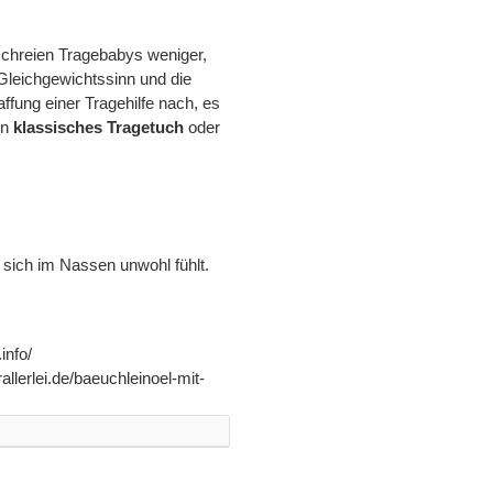
schreien Tragebabys weniger,
Gleichgewichtssinn und die
fung einer Tragehilfe nach, es
in
klassisches Tragetuch
oder
 sich im Nassen unwohl fühlt.
info/
llerlei.de/baeuchleinoel-mit-