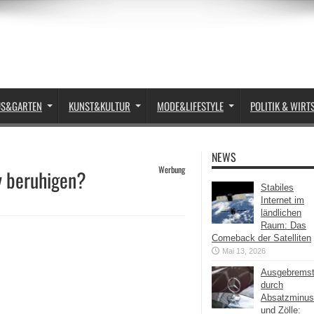
US&GARTEN
KUNST&KULTUR
MODE&LIFESTYLE
POLITIK & WIRT
NEWS
Werbung
y beruhigen?
Stabiles
Internet im
ländlichen
Raum: Das
Comeback der Satelliten
Mai 13, 2026
Ausgebrems
durch
Absatzminus
und Zölle: