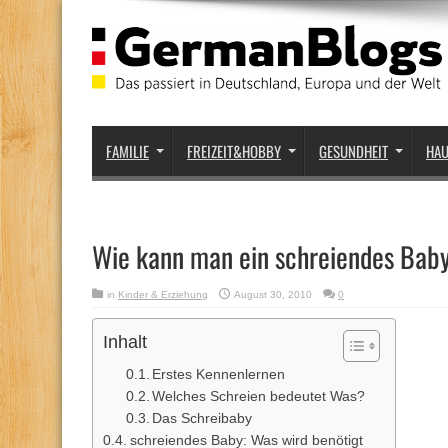
FAMILIE
FREIZEIT&HOBBY
GESUNDHEIT
HA
Wie kann man ein schreiendes Bab
in
Kinder & Erziehung
August 30, 2010
0
Inhalt
Erstes Kennenlernen
Welches Schreien bedeutet Was?
Das Schreibaby
schreiendes Baby: Was wird benötigt