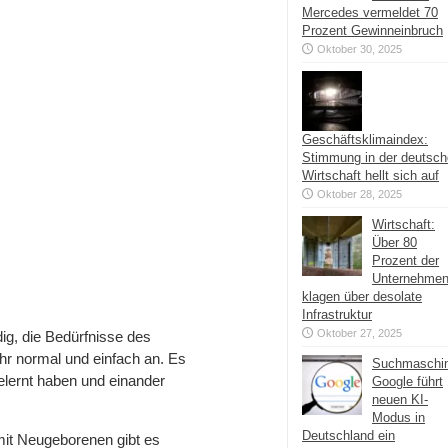
Mercedes vermeldet 70
Prozent Gewinneinbruch
Oktober 30, 2025
Geschäftsklimaindex:
Stimmung in der deutsc
Wirtschaft hellt sich auf
Oktober 28, 2025
Wirtschaft:
Über 80
Prozent der
Unternehme
klagen über desolate
Infrastruktur
Oktober 27, 2025
ig, die Bedürfnisse des
ehr normal und einfach an. Es
Suchmaschi
lernt haben und einander
Google führt
neuen KI-
Modus in
Deutschland ein
it Neugeborenen gibt es