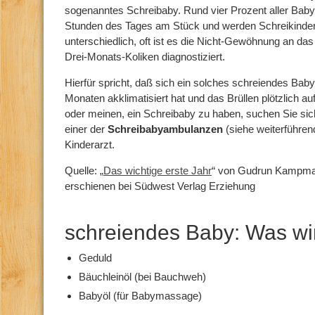
sogenanntes Schreibaby. Rund vier Prozent aller Bab
Stunden des Tages am Stück und werden Schreikinder
unterschiedlich, oft ist es die Nicht-Gewöhnung an 
Drei-Monats-Koliken diagnostiziert.
Hierfür spricht, daß sich ein solches schreiendes Baby 
Monaten akklimatisiert hat und das Brüllen plötzlich au
oder meinen, ein Schreibaby zu haben, suchen Sie sich
einer der
Schreibabyambulanzen
(siehe weiterführen
Kinderarzt.
Quelle: „
Das wichtige erste Jahr
“ von Gudrun Kampman
erschienen bei Südwest Verlag Erziehung
schreiendes Baby: Was wir
Geduld
Bäuchleinöl (bei Bauchweh)
Babyöl (für Babymassage)