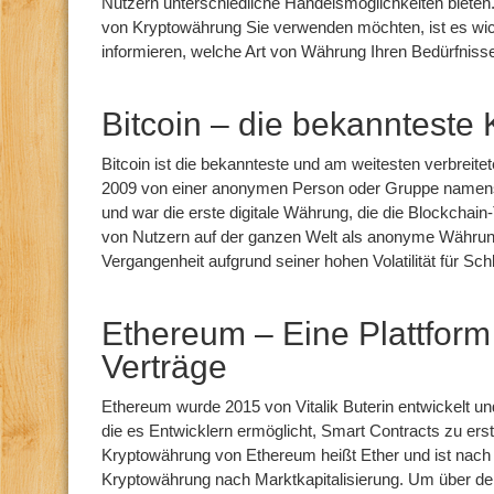
Nutzern unterschiedliche Handelsmöglichkeiten bieten
von Kryptowährung Sie verwenden möchten, ist es wich
informieren, welche Art von Währung Ihren Bedürfniss
Bitcoin – die bekannteste
Bitcoin ist die bekannteste und am weitesten verbreit
2009 von einer anonymen Person oder Gruppe namen
und war die erste digitale Währung, die die Blockchain-
von Nutzern auf der ganzen Welt als anonyme Währung
Vergangenheit aufgrund seiner hohen Volatilität für Sch
Ethereum – Eine Plattform f
Verträge
Ethereum wurde 2015 von Vitalik Buterin entwickelt und
die es Entwicklern ermöglicht, Smart Contracts zu ers
Kryptowährung von Ethereum heißt Ether und ist nach 
Kryptowährung nach Marktkapitalisierung. Um über de