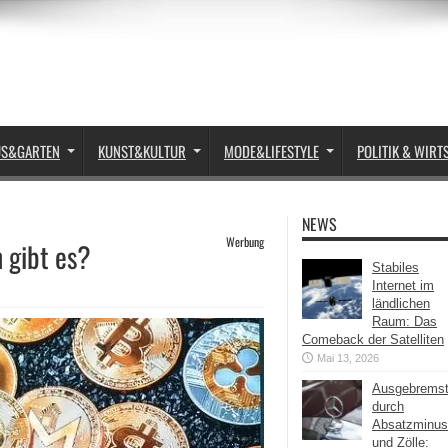
US&GARTEN
KUNST&KULTUR
MODE&LIFESTYLE
POLITIK & WIRT
NEWS
Werbung
 gibt es?
Stabiles
Internet im
ländlichen
Raum: Das
Comeback der Satelliten
Mai 13, 2026
Ausgebrems
durch
Absatzminus
und Zölle: