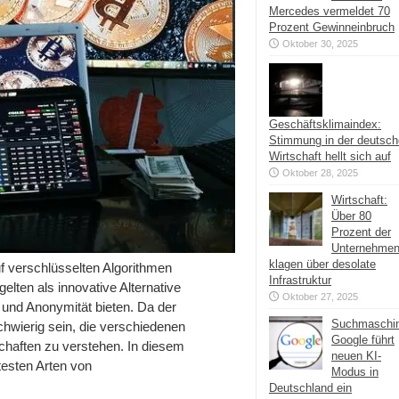
Mercedes vermeldet 70
Prozent Gewinneinbruch
Oktober 30, 2025
Geschäftsklimaindex:
Stimmung in der deutsc
Wirtschaft hellt sich auf
Oktober 28, 2025
Wirtschaft:
Über 80
Prozent der
Unternehme
klagen über desolate
f verschlüsselten Algorithmen
Infrastruktur
elten als innovative Alternative
Oktober 27, 2025
und Anonymität bieten. Da der
Suchmaschi
schwierig sein, die verschiedenen
Google führt
chaften zu verstehen. In diesem
neuen KI-
testen Arten von
Modus in
Deutschland ein