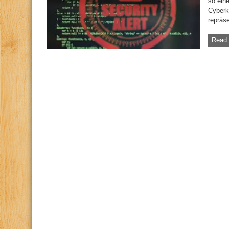
so eine
Cyberk
repräs
Read 