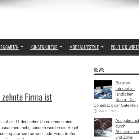
US&GARTEN
KUNST&KULTUR
MODE&LIFESTYLE
POLITIK & WIRT
NEWS
Stabiles
Internet im
zehnte Firma ist
ländlichen
Raum: Das
Comeback der Satelliten
Mai 13, 2026
Ausgebrems
fe auf die IT deutscher Unternehmen sind
durch
Ausnahmen mehr, sondern werden die Regel.
Absatzminus
oder später wird es wohl jede Firma treffen,
und Zölle: