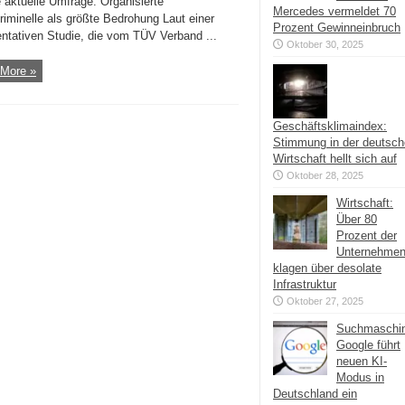
 aktuelle Umfrage. Organisierte
Mercedes vermeldet 70
riminelle als größte Bedrohung Laut einer
Prozent Gewinneinbruch
entativen Studie, die vom TÜV Verband ...
Oktober 30, 2025
More »
Geschäftsklimaindex:
Stimmung in der deutsc
Wirtschaft hellt sich auf
Oktober 28, 2025
Wirtschaft:
Über 80
Prozent der
Unternehme
klagen über desolate
Infrastruktur
Oktober 27, 2025
Suchmaschi
Google führt
neuen KI-
Modus in
Deutschland ein