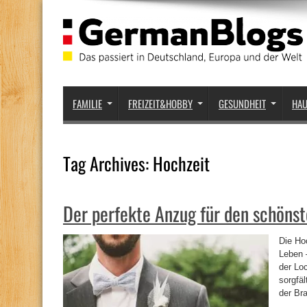
FAMILIE
FREIZEIT&HOBBY
GESUNDHEIT
HA
Tag Archives:
Hochzeit
Der perfekte Anzug für den schöns
Die Hoc
Leben –
der Loc
sorgfäl
der Bra