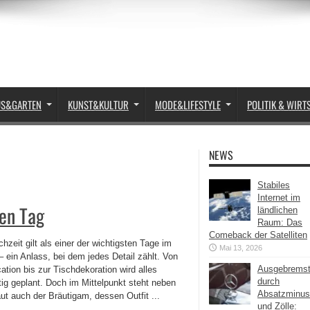
US&GARTEN
KUNST&KULTUR
MODE&LIFESTYLE
POLITIK & WIRT
NEWS
Stabiles
Internet im
ten Tag
ländlichen
Raum: Das
Comeback der Satelliten
hzeit gilt als einer der wichtigsten Tage im
Mai 13, 2026
 ein Anlass, bei dem jedes Detail zählt. Von
Ausgebrems
ation bis zur Tischdekoration wird alles
durch
tig geplant. Doch im Mittelpunkt steht neben
Absatzminus
ut auch der Bräutigam, dessen Outfit ...
und Zölle: