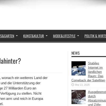
US&GARTEN
KUNST&KULTUR
MODE&LIFESTYLE
POLITIK & WIRT
NEWS
dahinter?
Stabiles
Internet im
ländlichen
Raum: Das
, wonach ein weiteres Land der
Comeback der Satelliten
t und die Unterstützung der
Mai 13, 2026
ge 27 Milliarden Euro an
Ausgebrems
Verfügung zu stellen. Nicht
durch
schen arm und reich in Europa
Absatzminus
el.
und Zölle: