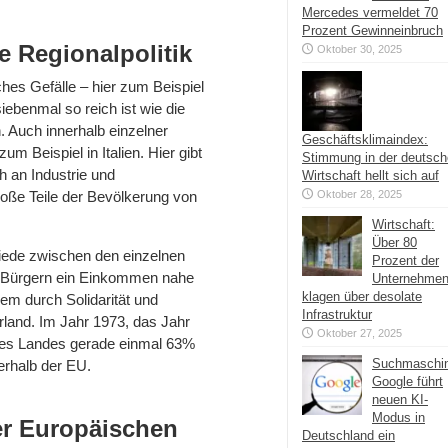
Mercedes vermeldet 70
Prozent Gewinneinbruch
e Regionalpolitik
Oktober 30, 2025
ches Gefälle – hier zum Beispiel
ebenmal so reich ist wie die
n. Auch
innerhalb einzelner
Geschäftsklimaindex:
um Beispiel in Italien. Hier gibt
Stimmung in der deutsc
h an Industrie und
Wirtschaft hellt sich auf
oße Teile der Bevölkerung von
Oktober 28, 2025
Wirtschaft:
Über 80
chiede zwischen den einzelnen
Prozent der
n Bürgern ein Einkommen nahe
Unternehme
klagen über desolate
em durch Solidarität und
Infrastruktur
Irland. Im Jahr 1973, das Jahr
Oktober 27, 2025
t des Landes gerade einmal 63%
Suchmaschi
erhalb der EU.
Google führt
neuen KI-
Modus in
der Europäischen
Deutschland ein