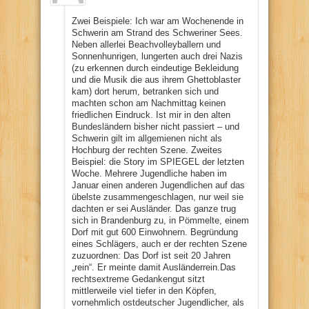
Zwei Beispiele: Ich war am Wochenende in
Schwerin am Strand des Schweriner Sees.
Neben allerlei Beachvolleyballern und
Sonnenhunrigen, lungerten auch drei Nazis
(zu erkennen durch eindeutige Bekleidung
und die Musik die aus ihrem Ghettoblaster
kam) dort herum, betranken sich und
machten schon am Nachmittag keinen
friedlichen Eindruck. Ist mir in den alten
Bundesländern bisher nicht passiert – und
Schwerin gilt im allgemienen nicht als
Hochburg der rechten Szene. Zweites
Beispiel: die Story im SPIEGEL der letzten
Woche. Mehrere Jugendliche haben im
Januar einen anderen Jugendlichen auf das
übelste zusammengeschlagen, nur weil sie
dachten er sei Ausländer. Das ganze trug
sich in Brandenburg zu, in Pömmelte, einem
Dorf mit gut 600 Einwohnern. Begründung
eines Schlägers, auch er der rechten Szene
zuzuordnen: Das Dorf ist seit 20 Jahren
„rein“. Er meinte damit Ausländerrein.Das
rechtsextreme Gedankengut sitzt
mittlerweile viel tiefer in den Köpfen,
vornehmlich ostdeutscher Jugendlicher, als