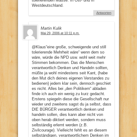
tolerierenden Masse. In Ost- und in
Westdeutschland.
Antworten
Martin Kulik
Mai 29, 2006 at 10:11 p.m.
@Klaus“eine große, schweigende und still
tolerierende Mehrheit wäre“ wenn dem so
wäre, würde die NPD usw. wohl weit mehr
Stimmen bekommen. Das die Menschen
verantwortlich Denken und Handeln sollten,
müßte ja wohl mindestens seit Kant, (habe
den Mut dich deines eigenen Verstandes zu
bedienen) jedem klar sein, dennoch geschiet
es nicht. Alles bei „den Politikern“ abladen
finde ich auch ein wenig zu kurz gedacht.
Erstens spiegeln diese die Gesellschaft nur
wieder und zweitens sagst du ja selbst, dass
DIE BÜRGER verantwortlich denken und
handeln sollen, dies kann aber nicht von
oben herab diktiert werden, sondern muss
selbständig erlernt werden (z.B.
Zivilcourage). Vielleicht fehlt es an diesem
selbständigen, verantwortlichem Denken im