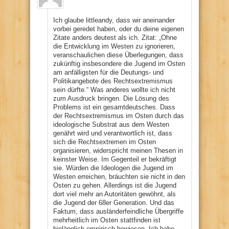
Ich glaube littleandy, dass wir aneinander
vorbei geredet haben, oder du deine eigenen
Zitate anders deutest als ich. Zitat: „Ohne
die Entwicklung im Westen zu ignorieren,
veranschaulichen diese Überlegungen, dass
zukünftig insbesondere die Jugend im Osten
am anfälligsten für die Deutungs- und
Politikangebote des Rechtsextremismus
sein dürfte.“ Was anderes wollte ich nicht
zum Ausdruck bringen. Die Lösung des
Problems ist ein gesamtdeutsches. Dass
der Rechtsextremismus im Osten durch das
ideologische Substrat aus dem Westen
genährt wird und verantwortlich ist, dass
sich die Rechtsextremen im Osten
organisieren, widerspricht meinen Thesen in
keinster Weise. Im Gegenteil er bekräftigt
sie. Würden die Ideologen die Jugend im
Westen erreichen, bräuchten sie nicht in den
Osten zu gehen. Allerdings ist die Jugend
dort viel mehr an Autoritäten gewöhnt, als
die Jugend der 68er Generation. Und das
Faktum, dass ausländerfeindliche Übergriffe
mehrheitlich im Osten stattfinden ist
hinlänglich empirisch bewiesen. Ich habe