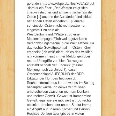
gefunden:
http://www.bpb.de/files/F89AZ8.pdf
–
-daraus ein Zitat: „Der Westen zeigt sich
chauvinistischer und antisemitischer als der
Osten [..] auch in der Ausländerfeindlichkeit
hat er den Osten eingeholt.[..]Generell
scheint der Osten nicht rechtsextremer
eingestellt zu sein als
Westdeutschland.““Witterst du eine
Medienkampagne?“Ich wollte jetzt keine
Verschwörungstheorie in die Welt setzen. Da
das rechte Gewaltpotential im Osten höher
erscheint (ich weiß nicht, ob es das wirklich
ist) kommen meist immer Meldungen über
rechte Übergriffe von hier. Deswegen
entsteht schnell der Eindruck (meiner
Meinung nach zu Unrecht), dass
Ostdeutschland AUFGRUND der DDR
Diktatur der Hort des heutigen dt.
Rechtsextremismus ist, so wie es im Beitrag
behauptet wurde.Ich denke wir müssen
unterscheiden zwischen rechtem Denken
und rechter Gewalt. Gewalt ist immer reine
Gewalt, egal wie sie motiviert ist, ob rechts
ob links, ob oben oder unten. Sie ist immer
ein Angriff auf unseren Körper und Person.
Rechtes Denken aber gibt es in vielen