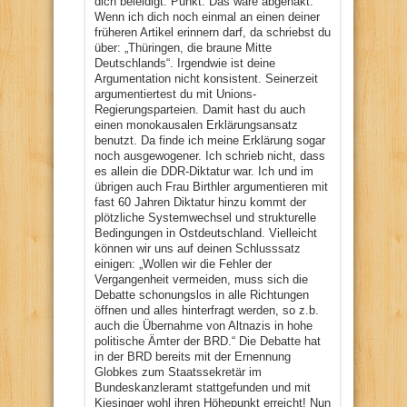
dich beleidigt. Punkt. Das wäre abgehakt.
Wenn ich dich noch einmal an einen deiner
früheren Artikel erinnern darf, da schriebst du
über: „Thüringen, die braune Mitte
Deutschlands“. Irgendwie ist deine
Argumentation nicht konsistent. Seinerzeit
argumentiertest du mit Unions-
Regierungsparteien. Damit hast du auch
einen monokausalen Erklärungsansatz
benutzt. Da finde ich meine Erklärung sogar
noch ausgewogener. Ich schrieb nicht, dass
es allein die DDR-Diktatur war. Ich und im
übrigen auch Frau Birthler argumentieren mit
fast 60 Jahren Diktatur hinzu kommt der
plötzliche Systemwechsel und strukturelle
Bedingungen in Ostdeutschland. Vielleicht
können wir uns auf deinen Schlusssatz
einigen: „Wollen wir die Fehler der
Vergangenheit vermeiden, muss sich die
Debatte schonungslos in alle Richtungen
öffnen und alles hinterfragt werden, so z.b.
auch die Übernahme von Altnazis in hohe
politische Ämter der BRD.“ Die Debatte hat
in der BRD bereits mit der Ernennung
Globkes zum Staatssekretär im
Bundeskanzleramt stattgefunden und mit
Kiesinger wohl ihren Höhepunkt erreicht! Nun