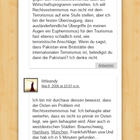
Wirtschaftsprogramm verstehen. Ich will
Rechtsextremismus nun nicht mit dem
Terrorismus auf eine Stufe stellen, aber ich
bin der festen Überzeugung, dass
ausländerfeindliche Übergriffe (in meinen
Augen ein Euphemismus) für den Tourismus
fast ebenso schädlich sind, wie
terroristische Anschläge. Wenn du sagst,
dass Pakistan eine Brutstätte des
internationalen Terrorismus ist, beleidigst du
dann die Pakistani? Ich denke nicht.
Antworten
littleandy
Mai 8, 2006 at 10:57 p.m.
Ich bin mir durchaus dessen bewusst, dass
der Osten ein Problem mit
Rechtsextremismus hat. Ich behaupte aber
weiterhin, dass es nicht so primär im Osten
liegt, wie gern behauptet wird. Aber auch in
westdeutschen Städten: Braunschweig,
Hamburg
,
München
, Frankfurt/Main usw.Und
das hab ich in 5 Minuten gefunden…