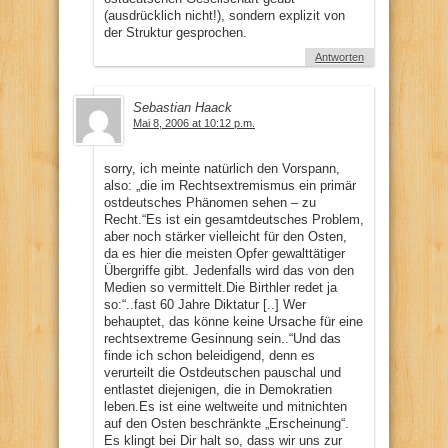
(ausdrücklich nicht!), sondern explizit von
der Struktur gesprochen.
Antworten
Sebastian Haack
Mai 8, 2006 at 10:12 p.m.
sorry, ich meinte natürlich den Vorspann,
also: „die im Rechtsextremismus ein primär
ostdeutsches Phänomen sehen – zu
Recht.“Es ist ein gesamtdeutsches Problem,
aber noch stärker vielleicht für den Osten,
da es hier die meisten Opfer gewalttätiger
Übergriffe gibt. Jedenfalls wird das von den
Medien so vermittelt.Die Birthler redet ja
so:“..fast 60 Jahre Diktatur [..] Wer
behauptet, das könne keine Ursache für eine
rechtsextreme Gesinnung sein..“Und das
finde ich schon beleidigend, denn es
verurteilt die Ostdeutschen pauschal und
entlastet diejenigen, die in Demokratien
leben.Es ist eine weltweite und mitnichten
auf den Osten beschränkte „Erscheinung“.
Es klingt bei Dir halt so, dass wir uns zur