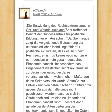
littleandy
Mai 8, 2006 at 2:10 p.m.
„Die Entwicklung des Rechtsextremismus in
Ost- und Westdeutschland“
Sehr treffender
Bericht der Bundeszentrale für politische
Bildung, hier ein Ausschnitt:“Darüber hinaus
zeigt die vergleichende Betrachtung der
unterschiedlichen Handlungsfelder für
politische Aktivitäten, dass es sich beim
Rechtsextremismus keineswegs nur um ein
ost-, sondern um ein gesamtdeutsches
Phänomen handelt. Insbesondere das
Engagement westlicher Rechtsextremisten
zu Beginn der neunziger Jahre
veranschaulicht, in welch hohem Maße von
deren Seite versucht wurde, Anstöße zur
Entwicklung von ostdeutschen Strukturen zu
geben. Daraus darf allerdings nicht
geschlossen werden, dass es sich in
Ostdeutschland um eine Art ‚importiertes‘
Phänomen handelt.“und“…besteht doch
gerade bei der Altersverteilung der
rechtsextremistisch Eingestellten im Osten