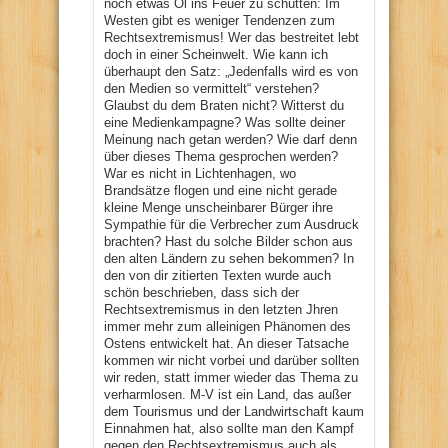
noch etwas Öl ins Feuer zu schütten: Im
Westen gibt es weniger Tendenzen zum
Rechtsextremismus! Wer das bestreitet lebt
doch in einer Scheinwelt. Wie kann ich
überhaupt den Satz: „Jedenfalls wird es von
den Medien so vermittelt“ verstehen?
Glaubst du dem Braten nicht? Witterst du
eine Medienkampagne? Was sollte deiner
Meinung nach getan werden? Wie darf denn
über dieses Thema gesprochen werden?
War es nicht in Lichtenhagen, wo
Brandsätze flogen und eine nicht gerade
kleine Menge unscheinbarer Bürger ihre
Sympathie für die Verbrecher zum Ausdruck
brachten? Hast du solche Bilder schon aus
den alten Ländern zu sehen bekommen? In
den von dir zitierten Texten wurde auch
schön beschrieben, dass sich der
Rechtsextremismus in den letzten Jhren
immer mehr zum alleinigen Phänomen des
Ostens entwickelt hat. An dieser Tatsache
kommen wir nicht vorbei und darüber sollten
wir reden, statt immer wieder das Thema zu
verharmlosen. M-V ist ein Land, das außer
dem Tourismus und der Landwirtschaft kaum
Einnahmen hat, also sollte man den Kampf
gegen den Rechtsextremismus auch als