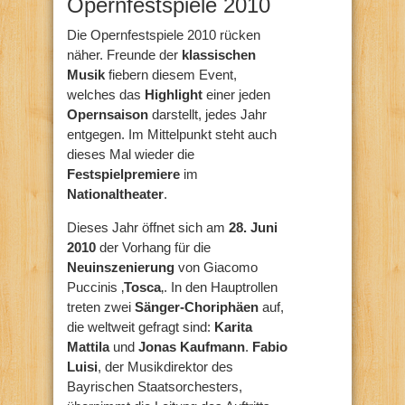
Opernfestspiele 2010
Die Opernfestspiele 2010 rücken
näher. Freunde der
klassischen
Musik
fiebern diesem Event,
welches das
Highlight
einer jeden
Opernsaison
darstellt, jedes Jahr
entgegen. Im Mittelpunkt steht auch
dieses Mal wieder die
Festspielpremiere
im
Nationaltheater
.
Dieses Jahr öffnet sich am
28. Juni
2010
der Vorhang für die
Neuinszenierung
von Giacomo
Puccinis ‚
Tosca
‚. In den Hauptrollen
treten zwei
Sänger-Choriphäen
auf,
die weltweit gefragt sind:
Karita
Mattila
und
Jonas Kaufmann
.
Fabio
Luisi
, der Musikdirektor des
Bayrischen Staatsorchesters,