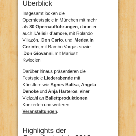
Überblick
Insgesamt locken die
Opernfestspiele in München mit mehr
als
30 Opernaufführungen
, darunter
auch ‚
L’elisir d’amore
‚ mit Rolando
Villazón, ‚
Don Carlo
‚ und ‚
Medea in
Corinto
‚ mit Ramón Vargas sowie
‚
Don Giovanni
‚ mit Mariusz
Kwiecien.
Darüber hinaus präsentieren die
Festspiele
Liederabende
mit
Künstlern wie
Agnes Baltsa
,
Angela
Denoke
und
Anja Harteros
, einer
Vielzahl an
Ballettproduktionen
,
Konzerten
und weiteren
Veranstaltungen
.
Highlights der