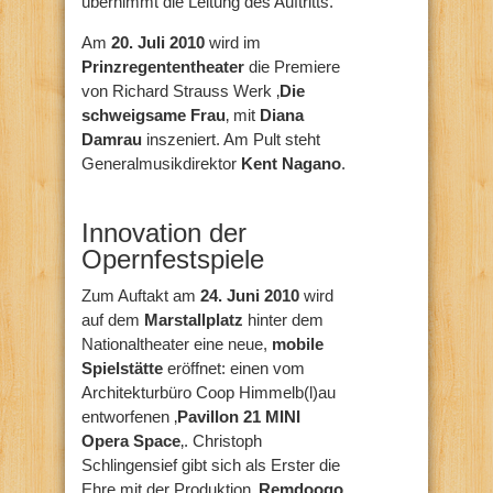
übernimmt die Leitung des Auftritts.
Am
20. Juli 2010
wird im
Prinzregententheater
die Premiere
von Richard Strauss Werk ‚
Die
schweigsame Frau
‚ mit
Diana
Damrau
inszeniert. Am Pult steht
Generalmusikdirektor
Kent Nagano
.
Innovation der
Opernfestspiele
Zum Auftakt am
24. Juni 2010
wird
auf dem
Marstallplatz
hinter dem
Nationaltheater eine neue,
mobile
Spielstätte
eröffnet: einen vom
Architekturbüro Coop Himmelb(l)au
entworfenen ‚
Pavillon 21 MINI
Opera Space
‚. Christoph
Schlingensief gibt sich als Erster die
Ehre mit der Produktion ‚
Remdoogo
‚