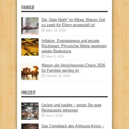
FAMILIE
Die „Date Night“ im Alltag: Warum Zeit
zu zweit für Eltern essenziell ist
März 12, 2026
Inflation, Energiepreise und private
Rücklagen: Physische Werte gewinnen
wieder Bedeutung
März 3, 2026
Warum ein Versicherungs-Check 2026
für Familien wichtig ist
Februar 26, 2026
FREIZEIT
Lecker und sauber – woran Sie gute
Restaurants erkennen
Juni 2, 2026
Das Comeback des Arthouse-Kinos –