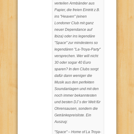
verteilen Armbänder aus
Papier, die freien Eintritt z.B.
ins "Heaven" (einen
Londoner Club mit ganz
neuer Dependance auf
Ibiza) oder ins legendäre
"Space" zur mindestens so
legendären "La-Troya-Party"
versprechen. Wer will nicht
30 oder sogar 40 Euro
sparen? In den Clubs sorgt
dafür dann weniger die
Musik aus den perfekten
Soundanlagen und mit den
noch immer bekanntesten
und besten DJ´s der Welt für
Ohrensausen, sondern die
Getränkepreisliste. Ein
Auszug:
"Space" – Home of La Troya-