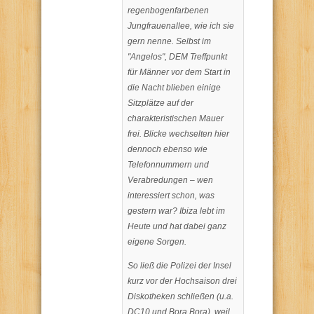
regenbogenfarbenen
Jungfrauenallee, wie ich sie
gern nenne. Selbst im
"Angelos", DEM Treffpunkt
für Männer vor dem Start in
die Nacht blieben einige
Sitzplätze auf der
charakteristischen Mauer
frei. Blicke wechselten hier
dennoch ebenso wie
Telefonnummern und
Verabredungen – wen
interessiert schon, was
gestern war? Ibiza lebt im
Heute und hat dabei ganz
eigene Sorgen.
So ließ die Polizei der Insel
kurz vor der Hochsaison drei
Diskotheken schließen (u.a.
DC10 und Bora Bora), weil