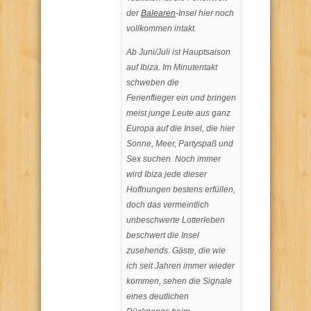
der
Balearen
-Insel hier noch
vollkommen intakt.
Ab Juni/Juli ist Hauptsaison
auf Ibiza. Im Minutentakt
schweben die
Ferienflieger ein und bringen
meist junge Leute aus ganz
Europa auf die Insel, die hier
Sonne, Meer, Partyspaß und
Sex suchen. Noch immer
wird Ibiza jede dieser
Hoffnungen bestens erfüllen,
doch das vermeintlich
unbeschwerte Lotterleben
beschwert die Insel
zusehends. Gäste, die wie
ich seit Jahren immer wieder
kommen, sehen die Signale
eines deutlichen