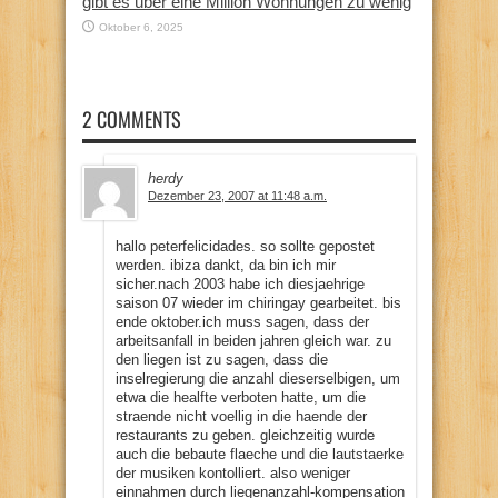
gibt es über eine Million Wohnungen zu wenig
Oktober 6, 2025
2 COMMENTS
herdy
Dezember 23, 2007 at 11:48 a.m.
hallo peterfelicidades. so sollte gepostet
werden. ibiza dankt, da bin ich mir
sicher.nach 2003 habe ich diesjaehrige
saison 07 wieder im chiringay gearbeitet. bis
ende oktober.ich muss sagen, dass der
arbeitsanfall in beiden jahren gleich war. zu
den liegen ist zu sagen, dass die
inselregierung die anzahl dieserselbigen, um
etwa die healfte verboten hatte, um die
straende nicht voellig in die haende der
restaurants zu geben. gleichzeitig wurde
auch die bebaute flaeche und die lautstaerke
der musiken kontolliert. also weniger
einnahmen durch liegenanzahl-kompensation