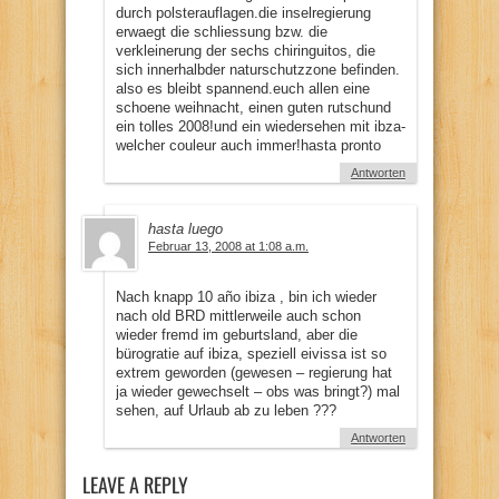
durch polsterauflagen.die inselregierung
erwaegt die schliessung bzw. die
verkleinerung der sechs chiringuitos, die
sich innerhalbder naturschutzzone befinden.
also es bleibt spannend.euch allen eine
schoene weihnacht, einen guten rutschund
ein tolles 2008!und ein wiedersehen mit ibza-
welcher couleur auch immer!hasta pronto
Antworten
hasta luego
Februar 13, 2008 at 1:08 a.m.
Nach knapp 10 año ibiza , bin ich wieder
nach old BRD mittlerweile auch schon
wieder fremd im geburtsland, aber die
bürogratie auf ibiza, speziell eivissa ist so
extrem geworden (gewesen – regierung hat
ja wieder gewechselt – obs was bringt?) mal
sehen, auf Urlaub ab zu leben ???
Antworten
LEAVE A REPLY