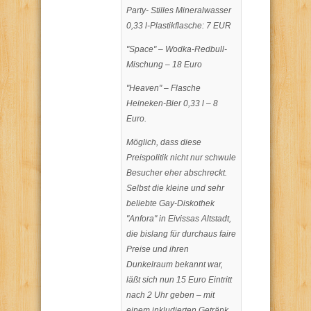
Party- Stilles Mineralwasser
0,33 l-Plastikflasche: 7 EUR
"Space" – Wodka-Redbull-
Mischung – 18 Euro
"Heaven" – Flasche
Heineken-Bier 0,33 l – 8
Euro.
Möglich, dass diese
Preispolitik nicht nur schwule
Besucher eher abschreckt.
Selbst die kleine und sehr
beliebte Gay-Diskothek
"Anfora" in Eivissas Altstadt,
die bislang für durchaus faire
Preise und ihren
Dunkelraum bekannt war,
läßt sich nun 15 Euro Eintritt
nach 2 Uhr geben – mit
einem inkludierten Getränk