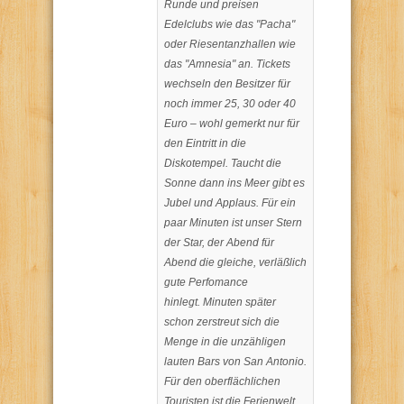
Runde und preisen
Edelclubs wie das "Pacha"
oder Riesentanzhallen wie
das "Amnesia" an. Tickets
wechseln den Besitzer für
noch immer 25, 30 oder 40
Euro – wohl gemerkt nur für
den Eintritt in die
Diskotempel. Taucht die
Sonne dann ins Meer gibt es
Jubel und Applaus. Für ein
paar Minuten ist unser Stern
der Star, der Abend für
Abend die gleiche, verläßlich
gute Perfomance
hinlegt. Minuten später
schon zerstreut sich die
Menge in die unzähligen
lauten Bars von San Antonio.
Für den oberflächlichen
Touristen ist die Ferienwelt