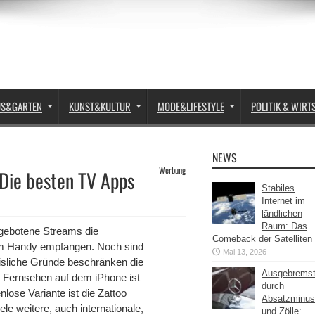
US&GARTEN
KUNST&KULTUR
MODE&LIFESTYLE
POLITIK & WIRT
NEWS
Werbung
Die besten TV Apps
Stabiles
Internet im
ländlichen
Raum: Das
ngebotene Streams die
Comeback der Satelliten
em Handy empfangen. Noch sind
Mai 13, 2026
eisliche Gründe beschränken die
Ausgebrems
h Fernsehen auf dem iPhone ist
durch
lose Variante ist die Zattoo
Absatzminus
le weitere, auch internationale,
und Zölle: