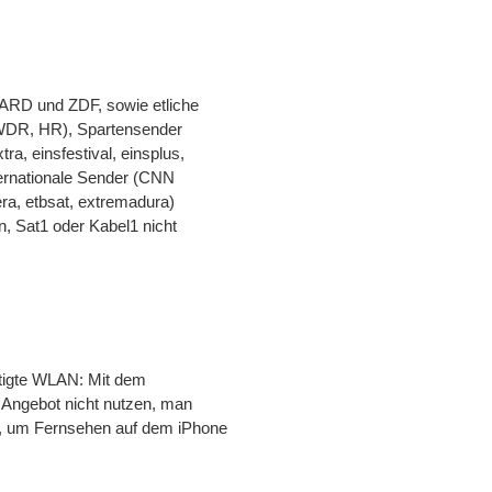
 ARD und ZDF, sowie etliche
DR, HR), Spartensender
tra, einsfestival, einsplus,
ternationale Sender (CNN
era, etbsat, extremadura)
n, Sat1 oder Kabel1 nicht
ötigte WLAN: Mit dem
 Angebot nicht nutzen, man
n, um Fernsehen auf dem iPhone