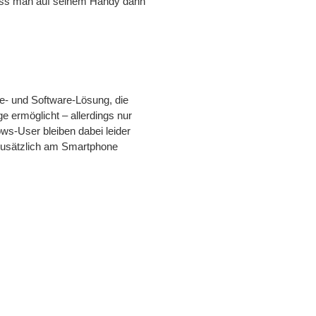
o dass man auf seinem Handy dann
e- und Software-Lösung, die
e ermöglicht – allerdings nur
ws-User bleiben dabei leider
 zusätzlich am Smartphone