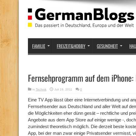
FAMILIE
FREIZEIT&HOBBY
GESUNDHEIT
HA
Fernsehprogramm auf dem iPhone: 
in
Technik
Juli 19, 2011
0
Eine TV App lässt über eine Internetverbindung und a
Fernsehsender aus Deutschland und aller Welt auf d
die Möglichkeiten eher dünn gesät – rechtliche und pr
Angebote aus dem App Store auf einige wenige -, doc
zumindest theoretisch möglich. Die derzeit beste kosten
App, bei der man zwar einige Privatsender vermisst, vie