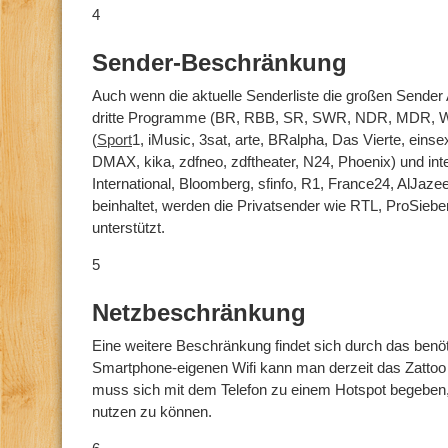
4
Sender-Beschränkung
Auch wenn die aktuelle Senderliste die großen Sender
dritte Programme (BR, RBB, SR, SWR, NDR, MDR, W
(
Sport
1, iMusic, 3sat, arte, BRalpha, Das Vierte, einsex
DMAX, kika, zdfneo, zdftheater, N24, Phoenix) und in
International, Bloomberg, sfinfo, R1, France24, AlJaze
beinhaltet, werden die Privatsender wie RTL, ProSiebe
unterstützt.
5
Netzbeschränkung
Eine weitere Beschränkung findet sich durch das ben
Smartphone-eigenen Wifi kann man derzeit das Zattoo
muss sich mit dem Telefon zu einem Hotspot begebe
nutzen zu können.