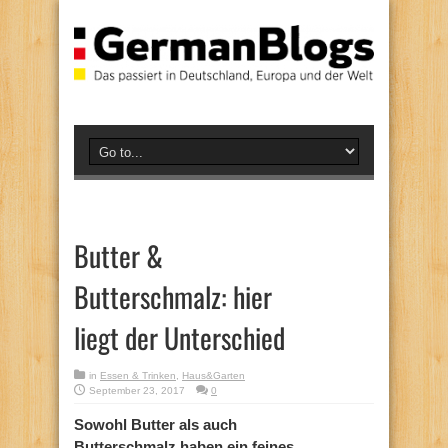
Butter &
Butterschmalz: hier
liegt der Unterschied
in
Essen & Trinken
,
Haus&Garten
September 23, 2017
0
Sowohl Butter als auch
Butterschmalz haben ein feines