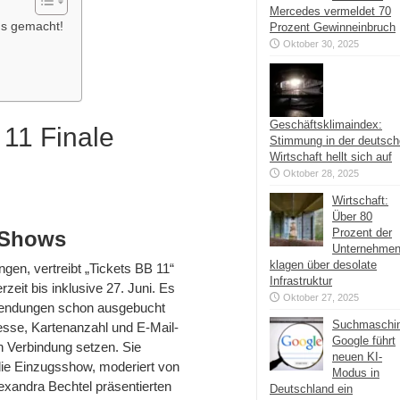
Mercedes vermeldet 70
rds gemacht!
Prozent Gewinneinbruch
Oktober 30, 2025
Geschäftsklimaindex:
 11 Finale
Stimmung in der deutsc
Wirtschaft hellt sich auf
Oktober 28, 2025
Wirtschaft:
Über 80
Prozent der
n Shows
Unternehme
klagen über desolate
gen, vertreibt „Tickets BB 11“
Infrastruktur
eit bis inklusive 27. Juni. Es
Oktober 27, 2025
 Sendungen schon ausgebucht
Suchmaschi
sse, Kartenanzahl und E-Mail-
Google führt
n Verbindung setzen. Sie
neuen KI-
die Einzugsshow, moderiert von
Modus in
lexandra Bechtel präsentierten
Deutschland ein