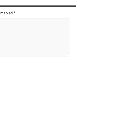
re marked
*