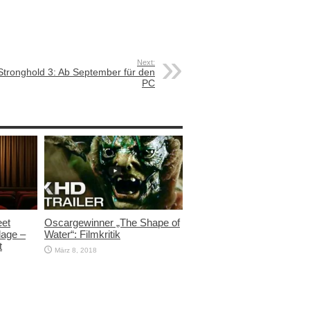
Next:
Stronghold 3: Ab September für den
PC
eet
Oscargewinner „The Shape of
lage –
Water“: Filmkritik
t
März 8, 2018