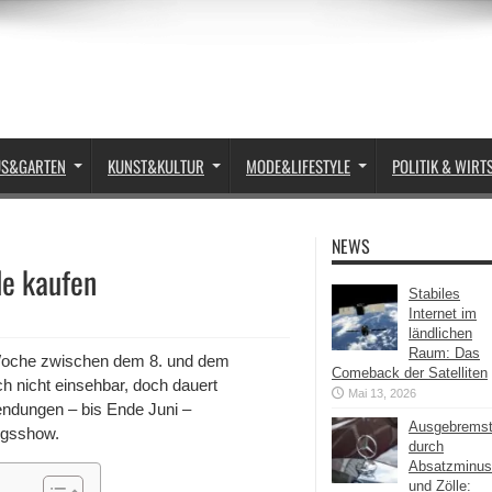
US&GARTEN
KUNST&KULTUR
MODE&LIFESTYLE
POLITIK & WIRT
NEWS
le kaufen
Stabiles
Internet im
ländlichen
Raum: Das
r Woche zwischen dem 8. und dem
Comeback der Satelliten
ch nicht einsehbar, doch dauert
Mai 13, 2026
sendungen – bis Ende Juni –
Ausgebrems
zugsshow.
durch
Absatzminus
und Zölle: