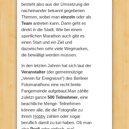
besteht also aus der Umsetzung der
nacheinander bekannt gegebenen
Themen, wobei man
einzeln
oder als
Team
antreten kann. Dann geht es
direkt in die Stadt. Wie bei einem
sportlichen Marathon auch gibt es
einen Start und ein Ziel und
dazwischen sehr viele Wegmarken,
die bewältigt werden müssen.
In den letzten Jahren hat sich laut der
Veranstalter
(der gemeinnützige
„Verein für Ereignisse“) des Berliner
Fotomarathons eine recht breite
Fangemeinde aufgebaut.Man zählte
zuletzt ganze
500 Teilnehmer
, eine
beachtliche Menge. Teilnehmen
können alle, die die Fotografie zu
ihrem
Hobby
zählen oder sogar
beruflich damit zu tun haben. Ob man
also
Profi
oder einfach „nur“