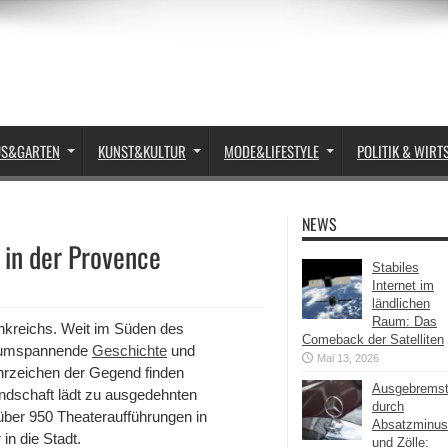
US&GARTEN
KUNST&KULTUR
MODE&LIFESTYLE
POLITIK & WIRT
NEWS
 in der Provence
Stabiles
Internet im
ländlichen
Raum: Das
rankreichs. Weit im Süden des
Comeback der Satelliten
te umspannende
Geschichte
und
Mai 13, 2026
hrzeichen der Gegend finden
Ausgebrems
andschaft lädt zu ausgedehnten
durch
über 950 Theateraufführungen in
Absatzminus
in die Stadt.
und Zölle: