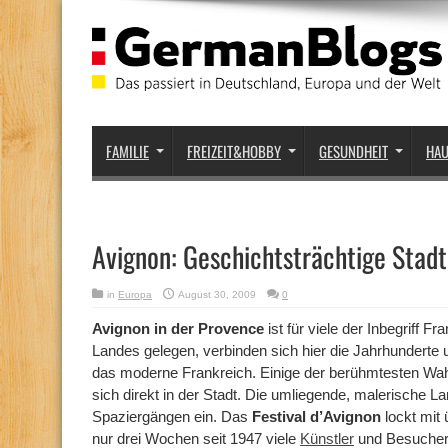
FAMILIE
FREIZEIT&HOBBY
GESUNDHEIT
HA
Avignon: Geschichtsträchtige Stadt
in
Europa
August 30, 2009
0
Avignon in der Provence
ist für viele der Inbegriff F
Landes gelegen, verbinden sich hier die Jahrhunder
das moderne Frankreich. Einige der berühmtesten Wa
sich direkt in der Stadt. Die umliegende, malerische L
Spaziergängen ein. Das
Festival d’Avignon
lockt mit 
nur drei Wochen seit 1947 viele
Künstler
und Besucher 