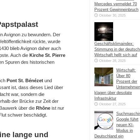
Mercedes vermeldet 70
Prozent Gewinneinbruch
Oktober 30, 2025
apstpalast
 in Avignon zu bewundern. Der
eltöffentlichkeit rückte, wurde
Geschäftsklimaindex:
 1430 blieb Avignon daher auch
Stimmung in der deutsc
pste. Auch die
Kirche St. Pierre
Wirtschaft hellt sich auf
Oktober 28, 2025
den Spuren des historischen
Wirtschaft:
Über 80
lich
Pont St. Bénézet
und
Prozent der
ssant ist, dass dieses Lied über
Unternehme
klagen über desolate
acht war, sondern die
Infrastruktur
halb der Brücke zur Zeit der
Oktober 27, 2025
 Bauwerk über die
Rhône
ist nur
Suchmaschi
Flut schwer beschädigt.
Google führt
neuen KI-
Modus in
eine lange und
Deutschland ein