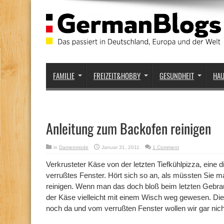
FAMILIE
FREIZEIT&HOBBY
GESUNDHEIT
HA
Anleitung zum Backofen reinigen
in
Damenmode
Januar 31, 2011
1 Comment
Verkrusteter Käse von der letzten Tiefkühlpizza, eine d
verrußtes Fenster. Hört sich so an, als müssten Sie m
reinigen. Wenn man das doch bloß beim letzten Gebrau
der Käse vielleicht mit einem Wisch weg gewesen. Die
noch da und vom verrußten Fenster wollen wir gar nich