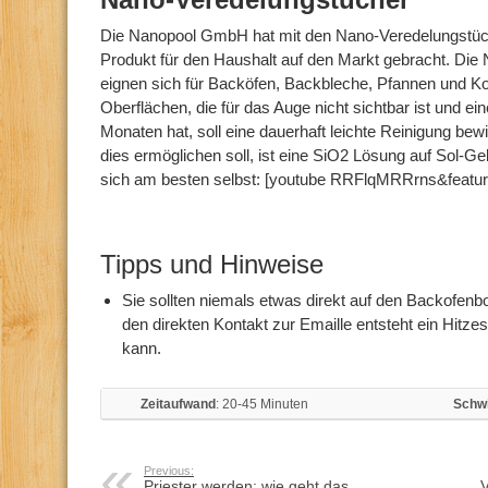
Die Nanopool GmbH hat mit den Nano-Veredelungstüc
Produkt für den Haushalt auf den Markt gebracht. Die
eignen sich für Backöfen, Backbleche, Pfannen und Ko
Oberflächen, die für das Auge nicht sichtbar ist und ei
Monaten hat, soll eine dauerhaft leichte Reinigung bew
dies ermöglichen soll, ist eine SiO2 Lösung auf Sol-G
sich am besten selbst: [youtube RRFlqMRRrns&featur
Tipps und Hinweise
Sie sollten niemals etwas direkt auf den Backofenb
den direkten Kontakt zur Emaille entsteht ein Hitze
kann.
Zeitaufwand
: 20-45 Minuten
Schwi
Previous:
Priester werden: wie geht das
V