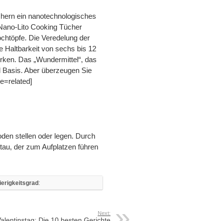
hern ein nanotechnologisches
 Nano-Lito Cooking Tücher
chtöpfe. Die Veredelung der
ne Haltbarkeit von sechs bis 12
irken. Das „Wundermittel“, das
el Basis. Aber überzeugen Sie
e=related]
oden stellen oder legen. Durch
stau, der zum Aufplatzen führen
erigkeitsgrad
:
Next:
alentinstag: Die 10 besten Gerichte