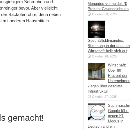
t ausgiebigem Schrubben und
Mercedes vermeldet 70
einiger bevor. Aber vielleicht
Prozent Gewinneinbruch
e der Backofenröhre, denn neben
Oktober 30, 2025
l mit anderen Hausmitteln
Geschäftsklimaindex:
Stimmung in der deutsc
Wirtschaft hellt sich auf
Oktober 28, 2025
Wirtschaft:
Über 80
Prozent der
Unternehme
klagen über desolate
Infrastruktur
Oktober 27, 2025
Suchmaschi
Google führt
ds gemacht!
neuen KI-
Modus in
Deutschland ein