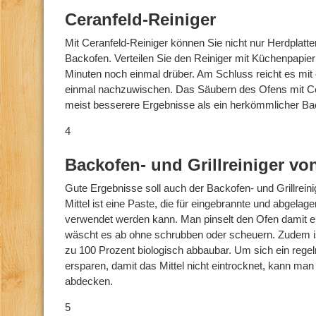
Ceranfeld-Reiniger
Mit Ceranfeld-Reiniger können Sie nicht nur Herdplatt
Backofen. Verteilen Sie den Reiniger mit Küchenpapie
Minuten noch einmal drüber. Am Schluss reicht es mi
einmal nachzuwischen. Das Säubern des Ofens mit Cer
meist besserere Ergebnisse als ein herkömmlicher Bac
4
Backofen- und Grillreiniger v
Gute Ergebnisse soll auch der Backofen- und Grillrein
Mittel ist eine Paste, die für eingebrannte und abgelag
verwendet werden kann. Man pinselt den Ofen damit ei
wäscht es ab ohne schrubben oder scheuern. Zudem is
zu 100 Prozent biologisch abbaubar. Um sich ein reg
ersparen, damit das Mittel nicht eintrocknet, kann man 
abdecken.
5