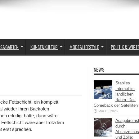
US&GARTEN
KUNST&KULTUR
MODE&LIFESTYLE
POLITIK & WIRT
NEWS
Stabiles
Internet im
ländlichen
Raum: Das
icke Fettschicht, ein komplett
Comeback der Satelliten
al wieder Ihren Backofen
Mai 13, 2026
ch erledigt hätte, dann wäre
Ausgebrems
 Fettschicht wäre aber trotzdem
durch
t erst sprechen.
Absatzminus
und Zölle: