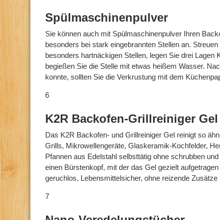
Spülmaschinenpulver
Sie können auch mit Spülmaschinenpulver Ihren Backof
besonders bei stark eingebrannten Stellen an. Streuen 
besonders hartnäckigen Stellen, legen Sie drei Lagen
begießen Sie die Stelle mit etwas heißem Wasser. Na
konnte, sollten Sie die Verkrustung mit dem Küchenpap
6
K2R Backofen-Grillreiniger Gel
Das K2R Backofen- und Grillreiniger Gel reinigt so äh
Grills, Mikrowellengeräte, Glaskeramik-Kochfelder, He
Pfannen aus Edelstahl selbsttätig ohne schrubben und
einen Bürstenkopf, mit der das Gel gezielt aufgetrage
geruchlos, Lebensmittelsicher, ohne reizende Zusätze 
7
Nano-Veredelungstücher