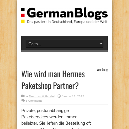
Werbung
Wie wird man Hermes
Paketshop Partner?
in
Finanzen & Handel
Januar 18, 2012
3 Comments
Private, postunabhängige
Paketservices
werden immer
beliebter. Sie liefern die Bestellung oft