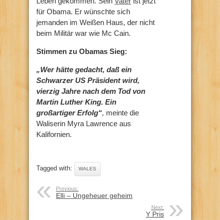
Leben gekommen. Sein
Vater
ist jetzt
für Obama. Er wünschte sich
jemanden im Weißen Haus, der nicht
beim Militär war wie Mc Cain.
Stimmen zu Obamas Sieg:
„Wer hätte gedacht, daß ein
Schwarzer US Präsident wird,
vierzig Jahre nach dem Tod von
Martin Luther King. Ein
großartiger Erfolg“
,
meinte die
Waliserin Myra Lawrence aus
Kalifornien.
Tagged with:
WALES
Previous:
Elli – Ungeheuer geheim
Next:
Y Pris