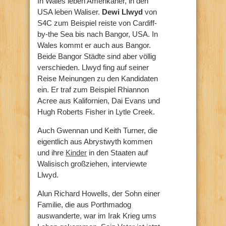
In Wales leben Amerikaner, in den
USA leben Waliser.
Dewi Llwyd
von
S4C zum Beispiel reiste von Cardiff-
by-the Sea bis nach Bangor, USA. In
Wales kommt er auch aus Bangor.
Beide Bangor Städte sind aber völlig
verschieden. Llwyd fing auf seiner
Reise Meinungen zu den Kandidaten
ein. Er traf zum Beispiel Rhiannon
Acree aus Kalifornien, Dai Evans und
Hugh Roberts Fisher in Lytle Creek.
Auch Gwennan und Keith Turner, die
eigentlich aus Abrystwyth kommen
und ihre
Kinder
in den Staaten auf
Walisisch großziehen, interviewte
Llwyd.
Alun Richard Howells, der Sohn einer
Familie, die aus Porthmadog
auswanderte, war im Irak Krieg ums