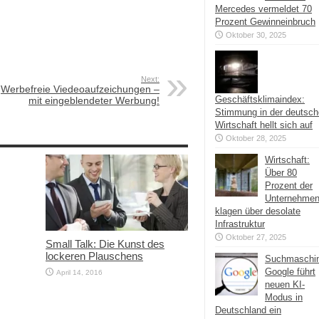
Mercedes vermeldet 70
Prozent Gewinneinbruch
Oktober 30, 2025
Next:
Werbefreie Viedeoaufzeichungen –
Geschäftsklimaindex:
mit eingeblendeter Werbung!
Stimmung in der deutsc
Wirtschaft hellt sich auf
Oktober 28, 2025
Wirtschaft:
Über 80
Prozent der
Unternehme
klagen über desolate
Infrastruktur
Oktober 27, 2025
Small Talk: Die Kunst des
lockeren Plauschens
Suchmaschi
Google führt
April 14, 2016
neuen KI-
Modus in
Deutschland ein