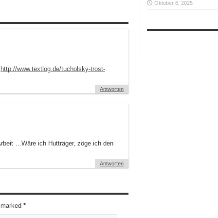
Oktober 8, 2025
:
http://www.textlog.de/tucholsky-trost-
Antworten
Arbeit …Wäre ich Hutträger, zöge ich den
Antworten
re marked
*