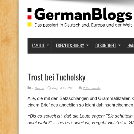
FAMILIE
FREIZEIT&HOBBY
GESUNDHEIT
HA
Trost bei Tucholsky
in
Wörter
August 19, 2006
2 Comments
Alle, die mit den Satzschlangen und Grammatikfallen k
einem Brief des angeblich so leicht dahinschreibenden
«Bis es soweit ist, daß die Leute sagen: "Sie schüttel
nicht wahr?" … bis es soweit ist, vergeht viel Zeit.»
[GA