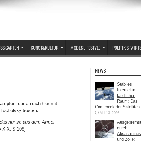
US&GARTEN
KUNST&KULTUR
MODE&LIFESTYLE
POLITIK & WIRT
NEWS
Stabiles
Internet im
ländlichen
Raum: Das
ämpfen, dürfen sich hier mit
Comeback der Satelliten
 Tucholsky trösten:
Mai 13, 2026
n das nur so aus dem Ärmel –
Ausgebrems
durch
 XIX, S.108]
Absatzminus
und Zölle: