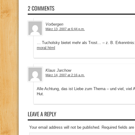
2 COMMENTS
Vorbergen
März 13, 2007 at 6:44 p.m.
… Tucholsky bietet mehr als Trost… – z. B. Erkenntnis
moral.html
Klaus Jarchow
März 14, 2007 at 2:16 a.m.
Alle Achtung, das ist Liebe zum Thema – und viel, viel 
Hut.
LEAVE A REPLY
Your email address will not be published. Required fields a