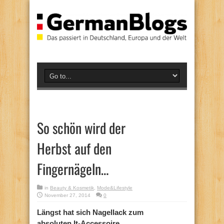
So schön wird der
Herbst auf den
Fingernägeln…
in
Beauty & Kosmetik
,
Mode&Lifestyle
November 27, 2014
0
Längst hat sich Nagellack zum
absoluten It-Accessoire