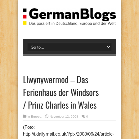
Llwynywermod – Das
Ferienhaus der Windsors
/ Prinz Charles in Wales
in
Europa
November 12, 2008
0
(Foto:
http://i.dailymail.co.uk/i/pix/2008/06/24/article-