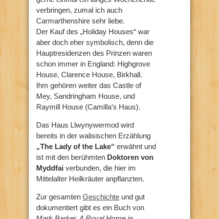
verbringen, zumal ich auch
Carmarthenshire sehr liebe.
Der Kauf des „Holiday Houses“ war
aber doch eher symbolisch, denn die
Hauptresidenzen des Prinzen waren
schon immer in England: Highgrove
House, Clarence House, Birkhall.
Ihm gehören weiter das Castle of
Mey, Sandringham House, und
Raymill House (Camilla’s Haus).
Das Haus Llwynywermod wird
bereits in der walisischen Erzählung
„The Lady of the Lake“
erwähnt und
ist mit den berühmten
Doktoren von
Myddfai
verbunden, die hier im
Mittelalter Heilkräuter anpflanzten.
Zur gesamten
Geschichte
und gut
dokumentiert gibt es ein Buch von
Mark Barker, A Royal Home in