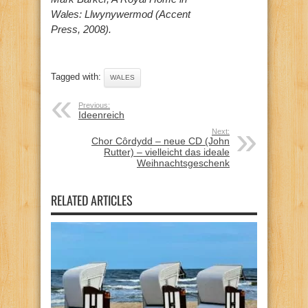
Wales: Llwynywermod (Accent
Press, 2008).
Tagged with:
WALES
Previous:
Ideenreich
Next:
Chor Côrdydd – neue CD (John
Rutter) – vielleicht das ideale
Weihnachtsgeschenk
RELATED ARTICLES