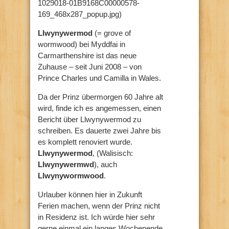
1029018-01B9168C00000578-
169_468x287_popup.jpg)
Llwynywermod
(= grove of
wormwood) bei Myddfai in
Carmarthenshire ist das neue
Zuhause – seit Juni 2008 – von
Prince Charles und Camilla in Wales.
Da der Prinz übermorgen 60 Jahre alt
wird, finde ich es angemessen, einen
Bericht über Llwynywermod zu
schreiben. Es dauerte zwei Jahre bis
es komplett renoviert wurde.
Llwynywermod
, (Walisisch:
Llwynywermwd
), auch
Llwynywormwood
.
Urlauber können hier in Zukunft
Ferien machen, wenn der Prinz nicht
in Residenz ist. Ich würde hier sehr
gerne einmal ein langes Wochenende