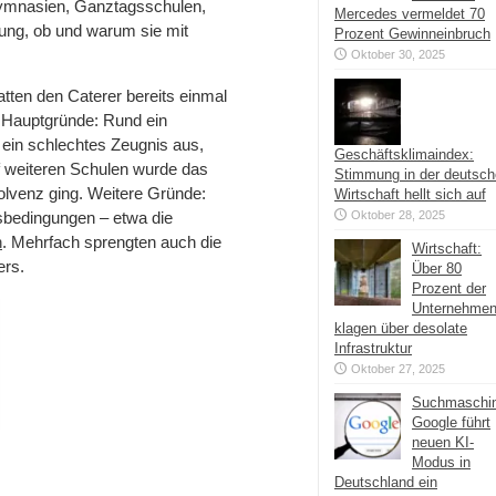
Gymnasien, Ganztagsschulen,
Mercedes vermeldet 70
ng, ob und warum sie mit
Prozent Gewinneinbruch
Oktober 30, 2025
tten den Caterer bereits einmal
 Hauptgründe: Rund ein
 ein schlechtes Zeugnis aus,
Geschäftsklimaindex:
f weiteren Schulen wurde das
Stimmung in der deutsc
solvenz ging. Weitere Gründe:
Wirtschaft hellt sich auf
gsbedingungen – etwa die
Oktober 28, 2025
n
. Mehrfach sprengten auch die
Wirtschaft:
ers.
Über 80
Prozent der
Unternehme
klagen über desolate
Infrastruktur
Oktober 27, 2025
Suchmaschi
Google führt
neuen KI-
Modus in
Deutschland ein