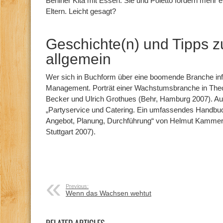
Berliner Kita mit Essen. Sie und Poletto fordern meh
Eltern. Leicht gesagt?
Geschichte(n) und Tipps 
allgemein
Wer sich in Buchform über eine boomende Branche inf
Management. Porträt einer Wachstumsbranche in Theo
Becker und Ulrich Grothues (Behr, Hamburg 2007). A
„Partyservice und Catering. Ein umfassendes Handbuch
Angebot, Planung, Durchführung“ von Helmut Kammer
Stuttgart 2007).
Previous:
Wenn das Wachsen wehtut