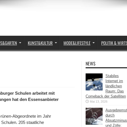
US&GARTEN
KUNST&KULTUR
MODE&LIFESTYLE
POLITIK & WIRT
NEWS
Stabiles
Internet im
ländlichen
Raum: Das
burger Schulen arbeitet mit
Comeback der Satelliten
ungen hat den Essensanbieter
Mai 13, 2026
Ausgebrems
durch
 Grünen-Abgeordnete im Jahr
Absatzminus
Schulen. 205 staatliche
und Zölle: