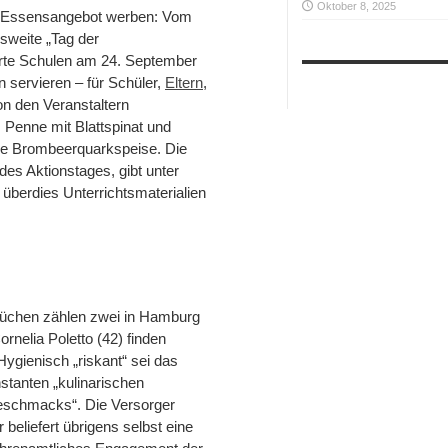
Oktober 8, 2025
as Essensangebot werben: Vom
esweite „Tag der
erte Schulen am 24. September
 servieren – für Schüler,
Eltern
,
on den Veranstaltern
Penne mit Blattspinat und
ie Brombeerquarkspeise. Die
des Aktionstages, gibt unter
überdies Unterrichtsmaterialien
küchen zählen zwei in Hamburg
nelia Poletto (42) finden
ygienisch „riskant“ sei das
tanten „kulinarischen
geschmacks“. Die Versorger
beliefert übrigens selbst eine