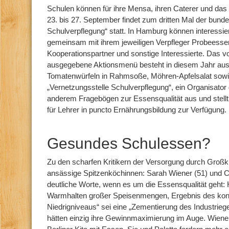
Schulen können für ihre Mensa, ihren Caterer und d
23. bis 27. September findet zum dritten Mal der bund
Schulverpflegung“ statt. In Hamburg können interessi
gemeinsam mit ihrem jeweiligen Verpfleger Probeessen
Kooperationspartner und sonstige Interessierte. Das v
ausgegebene Aktionsmenü besteht in diesem Jahr aus 
Tomatenwürfeln in Rahmsoße, Möhren-Apfelsalat sow
„Vernetzungsstelle Schulverpflegung“, ein Organisator 
anderem Fragebögen zur Essensqualität aus und stellt 
für Lehrer in puncto Ernährungsbildung zur Verfügung.
Gesundes Schulessen?
Zu den scharfen Kritikern der Versorgung durch Groß
ansässige Spitzenköchinnen: Sarah Wiener (51) und Cor
deutliche Worte, wenn es um die Essensqualität geht: H
Warmhalten großer Speisenmengen, Ergebnis des kons
Niedrigniveaus“ sei eine „Zementierung des Industrie
hätten einzig ihre Gewinnmaximierung im Auge. Wiener 