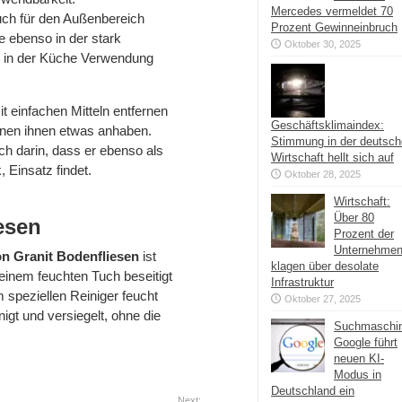
Mercedes vermeldet 70
uch für den Außenbereich
Prozent Gewinneinbruch
e ebenso in der stark
Oktober 30, 2025
g in der Küche Verwendung
 einfachen Mitteln entfernen
Geschäftsklimaindex:
nen ihnen etwas anhaben.
Stimmung in der deutsc
ch darin, dass er ebenso als
Wirtschaft hellt sich auf
 Einsatz findet.
Oktober 28, 2025
Wirtschaft:
Über 80
esen
Prozent der
Unternehme
n Granit Bodenfliesen
ist
klagen über desolate
einem feuchten Tuch beseitigt
Infrastruktur
 speziellen Reiniger feucht
Oktober 27, 2025
nigt und versiegelt, ohne die
Suchmaschi
Google führt
neuen KI-
Modus in
Deutschland ein
Next: