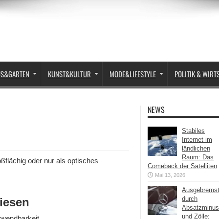
US&GARTEN
KUNST&KULTUR
MODE&LIFESTYLE
POLITIK & WIRT
NEWS
Stabiles
Internet im
ländlichen
Raum: Das
ßflächig oder nur als optisches
Comeback der Satelliten
Mai 13, 2026
Ausgebrems
durch
liesen
Absatzminus
und Zölle:
erwendbarkeit.