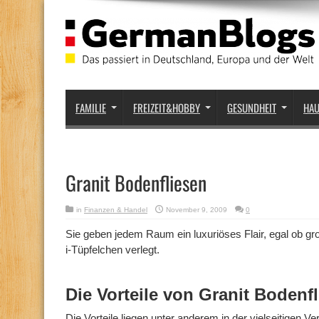
FAMILIE
FREIZEIT&HOBBY
GESUNDHEIT
HA
Granit Bodenfliesen
in
Finanzen & Handel
November 9, 2009
0
Sie geben jedem Raum ein luxuriöses Flair, egal ob gro
i-Tüpfelchen verlegt.
Die Vorteile von Granit Bodenf
Die Vorteile liegen unter anderem in der vielseitigen V