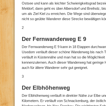
Ostsee und kann als leichter Schwierigkeitsgrad bezei
Meldorf, dann geht es über Albersdorf und Breiholz, 
um als Ziel Kiel zu erreichen. Die Wege sind überwie
nicht so geübte Wanderer diese Strecke bewältigen kö
2
Der Fernwanderweg E 9
Der Fernwanderweg E 9 kann in 18 Etappen durchwand
Usedom verläuft dieser schöne Wanderweg bis nach
verläuft in Küstennähe und man hat so die Möglichkei
kennenzulernen. Auch dieser Wanderweg hat geringe H
auch für ältere Wanderer sehr gut geeignet.
3
Der Elbhöhenweg
Der Elbhöhenweg verläuft in direkter Nähe zur Elbe un
Kilometern. Er verläuft von Schnackenburg, der östlic
Niedersachsen, bis Neu-Darchau. Die wichtigsten Seh