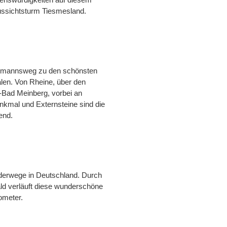
ussichtsturm Tiesmesland.
Hermannsweg zu den schönsten
en. Von Rheine, über den
-Bad Meinberg, vorbei an
kmal und Externsteine sind die
end.
nderwege in Deutschland. Durch
ld verläuft diese wunderschöne
ometer.