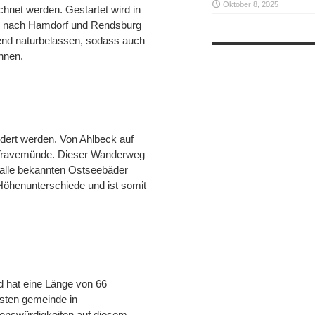
Oktober 8, 2025
chnet werden. Gestartet wird in
bis nach Hamdorf und Rendsburg
gend naturbelassen, sodass auch
nnen.
ert werden. Von Ahlbeck auf
 Travemünde. Dieser Wanderweg
t alle bekannten Ostseebäder
öhenunterschiede und ist somit
d hat eine Länge von 66
hsten gemeinde in
enswürdigkeiten auf diesem