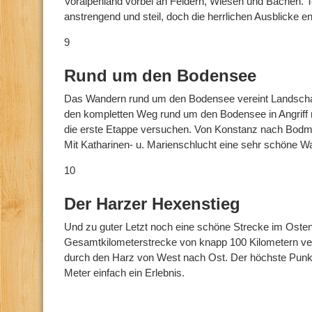
Voralpenland vorbei an Feldern, Wiesen und Bächen. Te
anstrengend und steil, doch die herrlichen Ausblicke e
9
Rund um den Bodensee
Das Wandern rund um den Bodensee vereint Landsch
den kompletten Weg rund um den Bodensee in Angriff 
die erste Etappe versuchen. Von Konstanz nach Bodma
Mit Katharinen- u. Marienschlucht eine sehr schöne Wa
10
Der Harzer Hexenstieg
Und zu guter Letzt noch eine schöne Strecke im Osten
Gesamtkilometerstrecke von knapp 100 Kilometern ve
durch den Harz von West nach Ost. Der höchste Punkt 
Meter einfach ein Erlebnis.