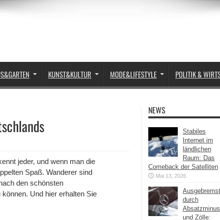
US&GARTEN
KUNST&KULTUR
MODE&LIFESTYLE
POLITIK & WIRT
NEWS
tschlands
Stabiles
Internet im
ländlichen
Raum: Das
kennt jeder, und wenn man die
Comeback der Satelliten
pelten Spaß. Wanderer sind
Mai 13, 2026
 nach den schönsten
Ausgebrems
können. Und hier erhalten Sie
durch
Absatzminus
und Zölle: