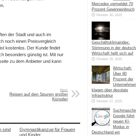
Mercedes vermeldet 70
en.
Prozent Gewinneinbruch
Oktober 30, 2025
ten der Stadt und auch im
uch noch einen Preisvergleich
Geschäftsklimaindex:
t kostenlos. Der Kunde findet
Stimmung in der deutsc
Wirtschaft hellt sich auf
h besonders günstig ist. Mit nur
Oktober 28, 2025
seite zu dem Anbieter und kann
Wirtschaft:
Über 80
Prozent der
Unternehme
klagen über desolate
Next:
Reisen auf den Spuren großer
Infrastruktur
Künstler
Oktober 27, 2025
Suchmaschi
Google führt
neuen KI-
Modus in
n sind
Gymnastikanzug für Frauen
Deutschland ein
und Kinder