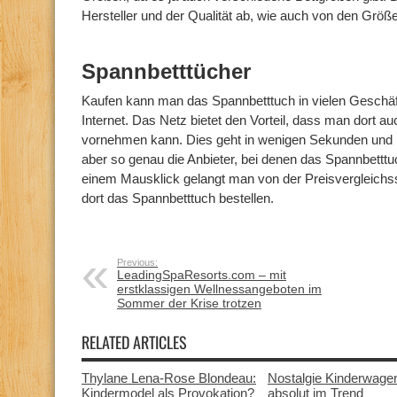
Hersteller und der Qualität ab, wie auch von den Größ
Spannbetttücher
Kaufen kann man das Spannbetttuch in vielen Geschäf
Internet. Das Netz bietet den Vorteil, dass man dort a
vornehmen kann. Dies geht in wenigen Sekunden und is
aber so genau die Anbieter, bei denen das Spannbetttuc
einem Mausklick gelangt man von der Preisvergleichs
dort das Spannbetttuch bestellen.
Previous:
LeadingSpaResorts.com – mit
erstklassigen Wellnessangeboten im
Sommer der Krise trotzen
RELATED ARTICLES
Thylane Lena-Rose Blondeau:
Nostalgie Kinderwage
Kindermodel als Provokation?
absolut im Trend