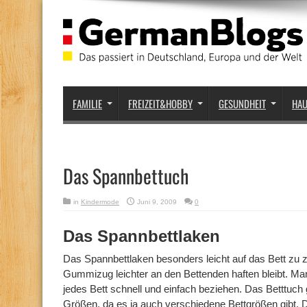
FAMILIE
FREIZEIT&HOBBY
GESUNDHEIT
HA
Das Spannbettuch
in
Kindermode
Juni 9, 2009
0
Das Spannbettlaken
Das Spannbettlaken besonders leicht auf das Bett zu z
Gummizug leichter an den Bettenden haften bleibt. M
jedes Bett schnell und einfach beziehen. Das Betttuch 
Größen, da es ja auch verschiedene Bettgrößen gibt.