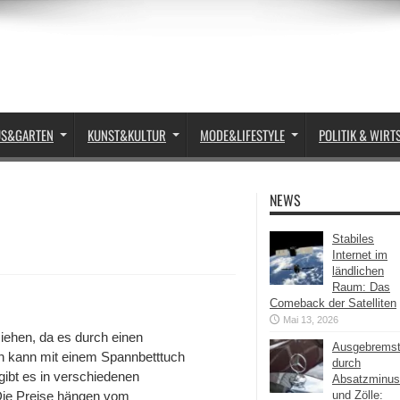
US&GARTEN
KUNST&KULTUR
MODE&LIFESTYLE
POLITIK & WIRT
NEWS
Stabiles
Internet im
ländlichen
Raum: Das
Comeback der Satelliten
Mai 13, 2026
iehen, da es durch einen
Ausgebrems
an kann mit einem Spannbetttuch
durch
gibt es in verschiedenen
Absatzminus
 Die Preise hängen vom
und Zölle: