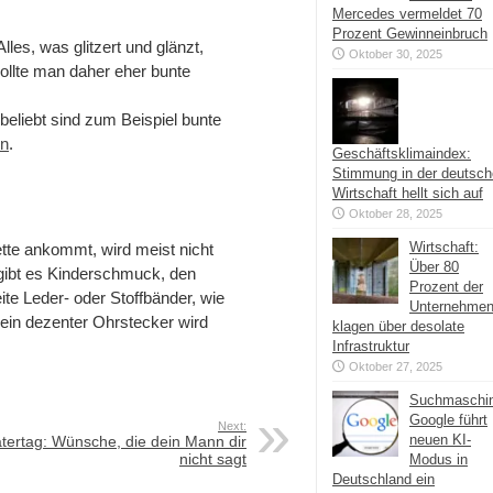
Mercedes vermeldet 70
Prozent Gewinneinbruch
es, was glitzert und glänzt,
Oktober 30, 2025
sollte man daher eher bunte
liebt sind zum Beispiel bunte
n
.
Geschäftsklimaindex:
Stimmung in der deutsc
Wirtschaft hellt sich auf
Oktober 28, 2025
Wirtschaft:
tte ankommt, wird meist nicht
Über 80
gibt es Kinderschmuck, den
Prozent der
ite Leder- oder Stoffbänder, wie
Unternehme
 ein dezenter Ohrstecker wird
klagen über desolate
Infrastruktur
Oktober 27, 2025
Suchmaschi
Google führt
Next:
neuen KI-
tertag: Wünsche, die dein Mann dir
nicht sagt
Modus in
Deutschland ein