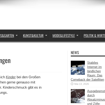
US&GARTEN
KUNST&KULTUR
MODE&LIFESTYLE
POLITIK & WIRT
NEWS
ungen
Stabiles
Internet im
ländlichen
Raum: Das
sich
Kinder
bei den Großen
Comeback der Satelliten
chen gerne genauso mit
Mai 13, 2026
. Kinderschmuck gibt es in
Ausgebrems
ungs.
durch
Absatzminus
und Zölle: